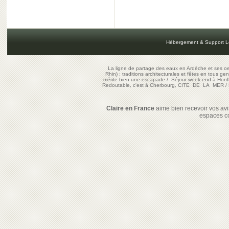
Hébergement & Support L
La ligne de partage des eaux en Ardèche et ses oe
Rhin) : traditions architecturales et fêtes en tous ge
mérite bien une escapade
/
Séjour week-end à Honf
Redoutable, c'est à Cherbourg, CITE DE LA MER
/
Claire en France
aime bien recevoir vos avis
espaces c