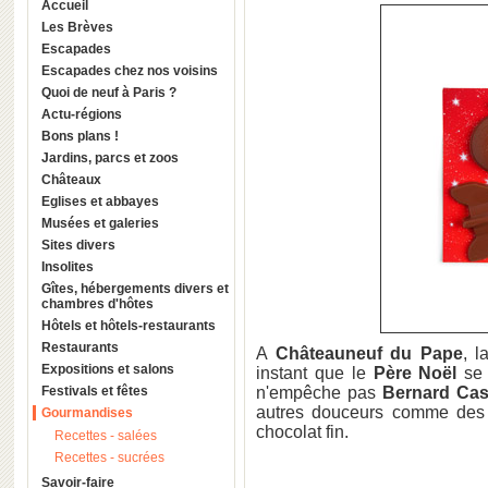
Accueil
Les Brèves
Escapades
Escapades chez nos voisins
Quoi de neuf à Paris ?
Actu-régions
Bons plans !
Jardins, parcs et zoos
Châteaux
Eglises et abbayes
Musées et galeries
Sites divers
Insolites
Gîtes, hébergements divers et
chambres d'hôtes
Hôtels et hôtels-restaurants
Restaurants
A
Châteauneuf du Pape
, 
Expositions et salons
instant que le
Père Noël
se
Festivals et fêtes
n'empêche pas
Bernard Cas
autres douceurs comme des Pi
Gourmandises
chocolat fin.
Recettes - salées
Recettes - sucrées
Savoir-faire