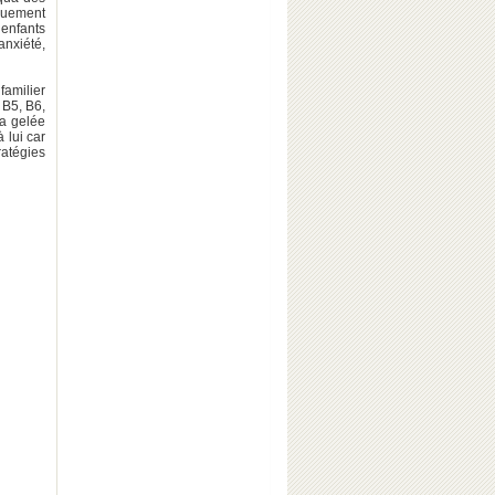
iquement
 enfants
anxiété,
familier
 B5, B6,
la gelée
 lui car
ratégies