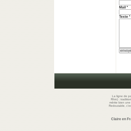
Mail *
Texte *
La ligne de p
Rhin) : traditi
mérite bien un
Redoutable, c'
Claire en F