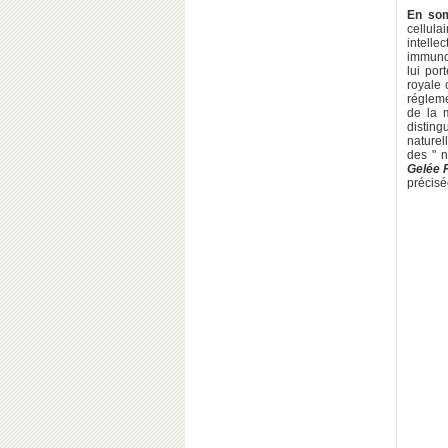
En so
cellula
intelle
immunos
lui po
royale 
régleme
de la
disting
naturel
des " n
Gelée 
précisé