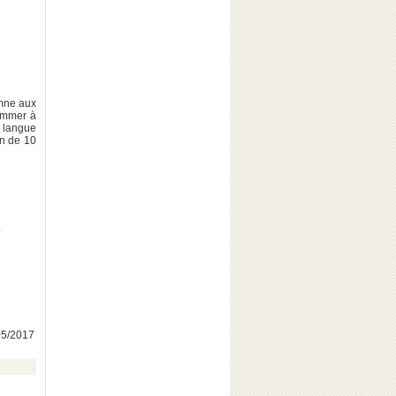
mne aux
sommer à
 langue
on de 10
.
/05/2017