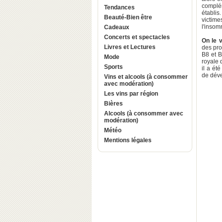
complém
Tendances
établis
Beauté-Bien être
victime
l'insom
Cadeaux
Concerts et spectacles
On le v
Livres et Lectures
des pro
B8 et B
Mode
royale 
Sports
il a ét
de déve
Vins et alcools (à consommer
avec modération)
Les vins par région
Bières
Alcools (à consommer avec
modération)
Météo
Mentions légales