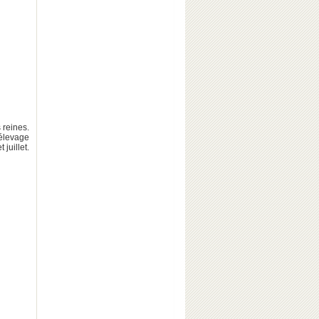
 reines.
élevage
juillet.