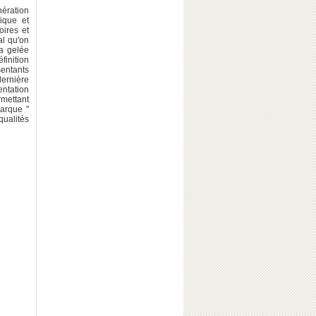
nération
sique et
oires et
al qu'on
la gelée
finition
sentants
ernière
entation
rmettant
marque "
qualités