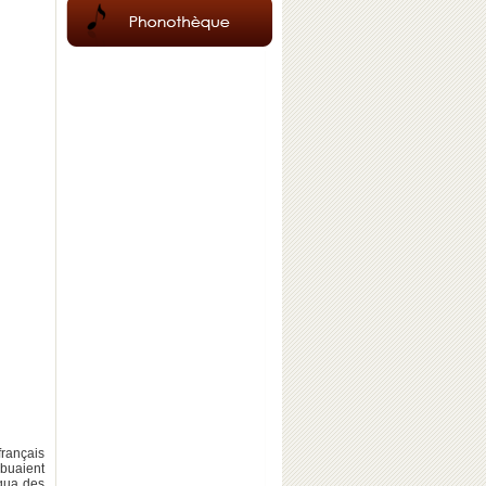
 français
ibuaient
qua des