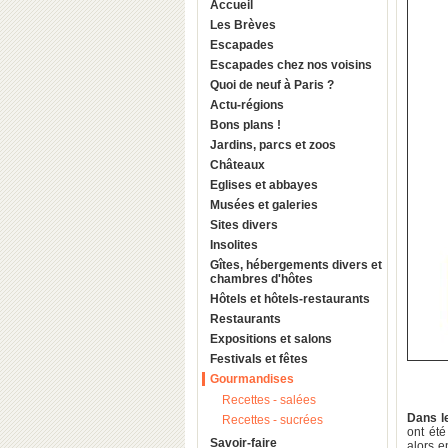
Accueil
Les Brèves
Escapades
Escapades chez nos voisins
Quoi de neuf à Paris ?
Actu-régions
Bons plans !
Jardins, parcs et zoos
Châteaux
Eglises et abbayes
Musées et galeries
Sites divers
Insolites
Gîtes, hébergements divers et
chambres d'hôtes
Hôtels et hôtels-restaurants
Restaurants
Expositions et salons
Festivals et fêtes
Gourmandises
Recettes - salées
Dans l
Recettes - sucrées
ont été
Savoir-faire
alors 