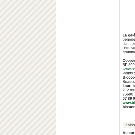
La gel
période
d'autr
l'équiv
grammes
Coopér
BP 80
www.coo
Points 
Biocoop
Beaucou
Lauren
212 rou
76690
07 89 0
www.bi
biosto
Lais
Auteur