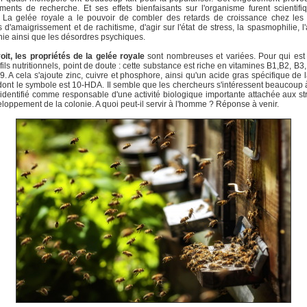
ents de recherche. Et ses effets bienfaisants sur l'organisme furent scientif
. La gelée royale a le pouvoir de combler des retards de croissance chez les
s d'amaigrissement et de rachitisme, d'agir sur l'état de stress, la spasmophilie, l'
nie ainsi que les désordres psychiques.
oit, les propriétés de la gelée royale
sont nombreuses et variées. Pour qui est 
fils nutritionnels, point de doute : cette substance est riche en vitamines B1,B2, B3,
9. A cela s'ajoute zinc, cuivre et phosphore, ainsi qu'un acide gras spécifique de 
dont le symbole est 10-HDA. Il semble que les chercheurs s'intéressent beaucoup à
é identifié comme responsable d'une activité biologique importante attachée aux st
loppement de la colonie. A quoi peut-il servir à l'homme ? Réponse à venir.