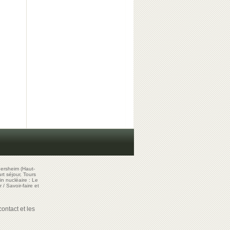
ersheim (Haut-
t séjour, Tours
in nucléaire : Le
r
/
Savoir-faire et
ontact et les