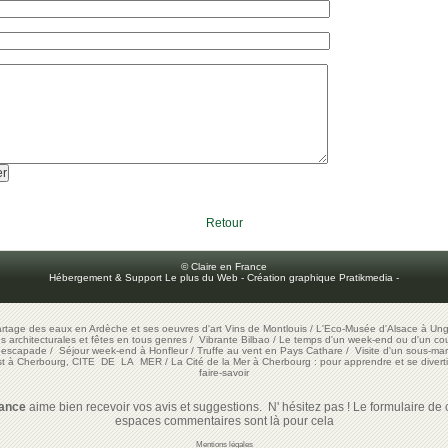
Retour
© Claire en France
Hébergement & Support Le plus du Web
-
Création graphique Pratikmedia
-
artage des eaux en Ardèche et ses oeuvres d'art
Vins de Montlouis
/
L'Eco-Musée d'Alsace à Ung
ons architecturales et fêtes en tous genres
/
Vibrante Bilbao
/
Le temps d'un week-end ou d'un cour
e escapade
/
Séjour week-end à Honfleur
/
Truffe au vent en Pays Cathare
/
Visite d'un sous-mar
est à Cherbourg, CITE DE LA MER
/
La Cité de la Mer à Cherbourg : pour apprendre et se diverti
faire-savoir
rance
aime bien recevoir vos avis et suggestions. N' hésitez pas ! Le formulaire de c
espaces commentaires sont là pour cela
Mentions légales