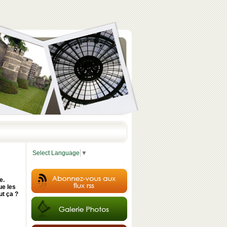
Select Language
▼
e.
ue les
ut ça ?