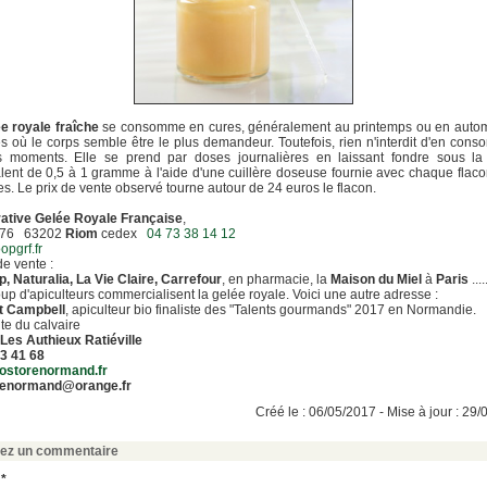
ée royale fraîche
se consomme en cures, généralement au printemps ou en auto
s où le corps semble être le plus demandeur. Toutefois, rien n'interdit d'en con
es moments. Elle se prend par doses journalières en laissant fondre sous la
alent de 0,5 à 1 gramme à l'aide d'une cuillère doseuse fournie avec chaque flac
. Le prix de vente observé tourne autour de 24 euros le flacon.
ative Gelée Royale Française
,
076 63202
Riom
cedex
04 73 38 14 12
pgrf.fr
de vente :
, Naturalia, La Vie Claire, Carrefour
, en pharmacie, la
Maison du Miel
à
Paris
....
p d'apiculteurs commercialisent la gelée royale. Voici une autre adresse :
t Campbell
, apiculteur bio finaliste des "Talents gourmands" 2017 en Normandie.
te du calvaire
Les Authieux Ratiéville
3 41 68
ostorenormand.fr
renormand@orange.fr
Créé le : 06/05/2017 - Mise à jour : 29
sez un commentaire
 *