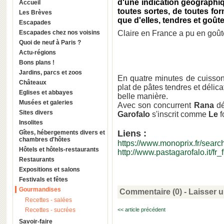
d'une indication géographiq
Accueil
toutes sortes, de toutes for
Les Brèves
que d'elles, tendres et goût
Escapades
Escapades chez nos voisins
Claire en France a pu en goûte
Quoi de neuf à Paris ?
Actu-régions
Bons plans !
Jardins, parcs et zoos
En quatre minutes de cuisson
Châteaux
plat de pâtes tendres et déli
Eglises et abbayes
belle manière.
Musées et galeries
Avec son concurrent
Rana
dé
Sites divers
Garofalo
s'inscrit comme
Le
f
Insolites
Liens :
Gîtes, hébergements divers et
chambres d'hôtes
https://www.monoprix.fr/sea
Hôtels et hôtels-restaurants
http://www.pastagarofalo.it/fr_f
Restaurants
Expositions et salons
Festivals et fêtes
Gourmandises
Commentaire (0) -
Laisser 
Recettes - salées
Recettes - sucrées
<< article précédent
Savoir-faire