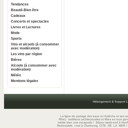
Tendances
Beauté-Bien être
Cadeaux
Concerts et spectacles
Livres et Lectures
Mode
Sports
Vins et alcools (à consommer
avec modération)
Les vins par région
Bières
Alcools (à consommer avec
modération)
Météo
Mentions légales
Hébergement & Support L
La ligne de partage des eaux en Ardèche et ses oe
Rhin) : traditions architecturales et fêtes en tous ge
mérite bien une escapade
/
Séjour week-end à Honf
Redoutable, c'est à Cherbourg, CITE DE LA MER
/