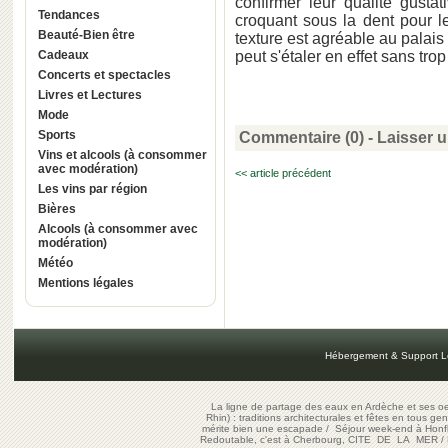
confirmer leur qualité gustat
Tendances
croquant sous la dent pour l
Beauté-Bien être
texture est agréable au palais e
Cadeaux
peut s'étaler en effet sans tr
Concerts et spectacles
Livres et Lectures
Mode
Sports
Commentaire (0) -
Laisser 
Vins et alcools (à consommer
avec modération)
<< article précédent
Les vins par région
Bières
Alcools (à consommer avec
modération)
Météo
Mentions légales
Hébergement & Support L
La ligne de partage des eaux en Ardèche et ses oe
Rhin) : traditions architecturales et fêtes en tous ge
mérite bien une escapade
/
Séjour week-end à Honf
Redoutable, c'est à Cherbourg, CITE DE LA MER
/