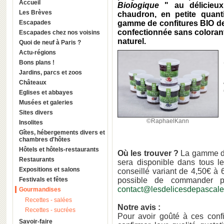
Accueil
Biologique
" au délicieux
Les Brèves
chaudron, en petite quanti
Escapades
gamme de confitures BIO d
confectionnée sans colorant
Escapades chez nos voisins
naturel.
Quoi de neuf à Paris ?
Actu-régions
Bons plans !
Jardins, parcs et zoos
Châteaux
Eglises et abbayes
Musées et galeries
Sites divers
©RaphaelKann
Insolites
Gîtes, hébergements divers et
chambres d'hôtes
Hôtels et hôtels-restaurants
Où les trouver ?
La gamme de
Restaurants
sera disponible dans tous l
Expositions et salons
conseillé variant de 4,50€ à 
Festivals et fêtes
possible de commander pa
contact@lesdelicesdepascale.
Gourmandises
Recettes - salées
Notre avis :
Recettes - sucrées
Pour avoir goûté à ces conf
Savoir-faire