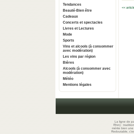
Tendances
<< artic
Beauté-Bien être
Cadeaux
Concerts et spectacles
Livres et Lectures
Mode
Sports
Vins et alcools (à consommer
avec modération)
Les vins par région
Bières
Alcools (à consommer avec
modération)
Météo
Mentions légales
La ligne de p
Rhin) : traditi
mérite bien un
Redoutable, c'