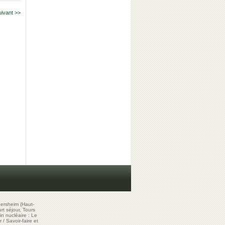
uivant >>
ersheim (Haut-
t séjour, Tours
in nucléaire : Le
r
/
Savoir-faire et