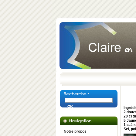
Ingrédi
2 douz
20 cl d
5 Jaun
1 c. à
Sel, po
Notre propos