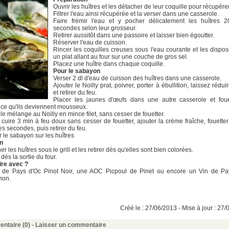
Ouvrir les huîtres et les détacher de leur coquille pour récupérer
Filtrer l'eau ainsi récupérée et la verser dans une casserole.
Faire frémir l'eau et y pocher délicatement les huîtres 
secondes selon leur grosseur.
Retirer aussitôt dans une passoire et laisser bien égoutter.
Réserver l'eau de cuisson.
Rincer les coquilles creuses sous l'eau courante et les dispo
un plat allant au four sur une couche de gros sel.
Placez une huître dans chaque coquille.
Pour le sabayon
Verser 2 dl d'eau de cuisson des huîtres dans une casserole.
Ajouter le Noilly prat, poivrer, porter à ébullition, laissez rédui
et retirer du feu.
Placer les jaunes d'œufs dans une autre casserole et fouet
 ce qu'ils deviennent mousseux.
 le mélange au Noilly en mince filet, sans cesser de fouetter.
 cuire 3 min à feu doux sans cesser de fouetter, ajouter la crème fraîche, fouette
s secondes, puis retirer du feu.
r le sabayon sur les huîtres
n
r les huîtres sous le grill et les retirer dès qu'elles sont bien colorées.
 dès la sortie du four.
ire avec ?
 de Pays d'Oc Pinot Noir, une AOC Picpoul de Pinet ou encore un Vin de Pa
non.
Créé le : 27/06/2013 - Mise à jour : 27
ntaire (0) -
Laisser un commentaire