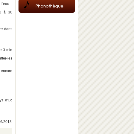
 l'eau.
20 à 30
ser dans
re 3 min
ter-les
r encore
ys d'Oc
/06/2013