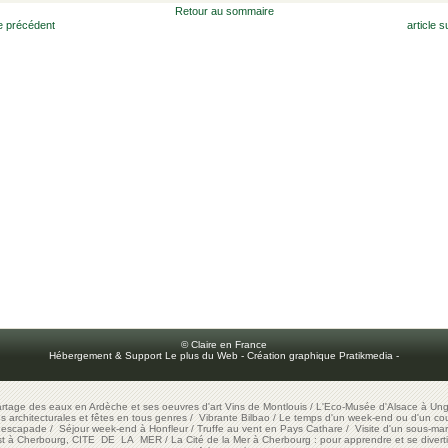
Retour au sommaire
le précédent
article s
© Claire en France
Hébergement & Support Le plus du Web
-
Création graphique Pratikmedia
-
artage des eaux en Ardèche et ses oeuvres d'art
Vins de Montlouis
/
L'Eco-Musée d'Alsace à Ung
ons architecturales et fêtes en tous genres
/
Vibrante Bilbao
/
Le temps d'un week-end ou d'un cour
e escapade
/
Séjour week-end à Honfleur
/
Truffe au vent en Pays Cathare
/
Visite d'un sous-mar
est à Cherbourg, CITE DE LA MER
/
La Cité de la Mer à Cherbourg : pour apprendre et se diverti