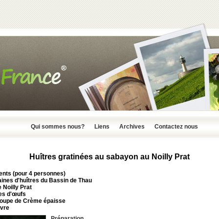
Qui sommes nous?
Liens
Archives
Contactez nous
Huîtres gratinées au sabayon au Noilly Prat
ents (pour 4 personnes)
aines d'huîtres du Bassin de Thau
e Noilly Prat
es d'œufs
 soupe de Crème épaisse
ivre
Préparation