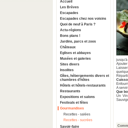
Accueil
Les Brèves
Escapades
Escapades chez nos voisins
Quoi de neuf à Paris ?
Actu-régions
Bons plans !
Jardins, parcs et zoos
Châteaux
Eglises et abbayes
Musées et galeries
jusqu'à
Ajouter
Sites divers
Laisser
Insolites
quelque
Gîtes, hébergements divers et
Réparti
chambres d'hôtes
Cuisso
Enfourne
Hôtels et hôtels-restaurants
A servir
Restaurants
Que bo
Un Vin
Expositions et salons
Sauvig
Festivals et fêtes
Gourmandises
Recettes - salées
Recettes - sucrées
Comme
Savoir-faire