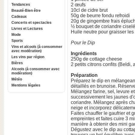
2 œufs
Tendances
10cl de cidre brut
Beauté-Bien être
50g de beurre fondu refroidi
Cadeaux
20g de gingembre frais épluch
Concerts et spectacles
½ bouquet de coriandre cisel
Livres et Lectures
Huile neutre pour graisser les
Mode
Sports
Pour le Dip
Vins et alcools (à consommer
avec modération)
Ingrédients
Les vins par région
250g de cottage cheese
Bières
2 petits citrons confits (Beldi
Alcools (à consommer avec
modération)
Préparation
Météo
Préparez le dip en mélangeant
Mentions légales
détaillés en brunoise. Réserve
Mélangez farine, sel, levure et
successivement les jaunes d'œu
coriandre. Mélangez après cha
neige et incorporez délicateme
Faites chauffer le gaufrier et 
empreintes et faites cuire 3 
manière à obtenir des mini ga
Dégustez avec le dip au cotta
trouvera un bel équilibre avec l