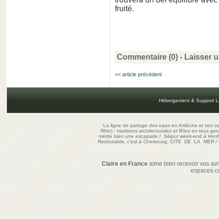
fruité.
Commentaire (0) -
Laisser 
<< article précédent
Hébergement & Support L
La ligne de partage des eaux en Ardèche et ses oe
Rhin) : traditions architecturales et fêtes en tous ge
mérite bien une escapade
/
Séjour week-end à Honf
Redoutable, c'est à Cherbourg, CITE DE LA MER
/
Claire en France
aime bien recevoir vos avis
espaces c