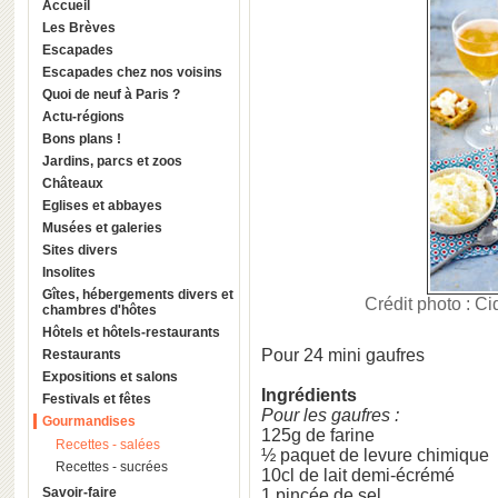
Accueil
Les Brèves
Escapades
Escapades chez nos voisins
Quoi de neuf à Paris ?
Actu-régions
Bons plans !
Jardins, parcs et zoos
Châteaux
Eglises et abbayes
Musées et galeries
Sites divers
Insolites
Gîtes, hébergements divers et
Crédit photo : C
chambres d'hôtes
Hôtels et hôtels-restaurants
Pour 24 mini gaufres
Restaurants
Expositions et salons
I
ngrédients
Festivals et fêtes
Pour les gaufres :
Gourmandises
125g de farine
Recettes - salées
½ paquet de levure chimique
Recettes - sucrées
10cl de lait demi-écrémé
Savoir-faire
1 pincée de sel