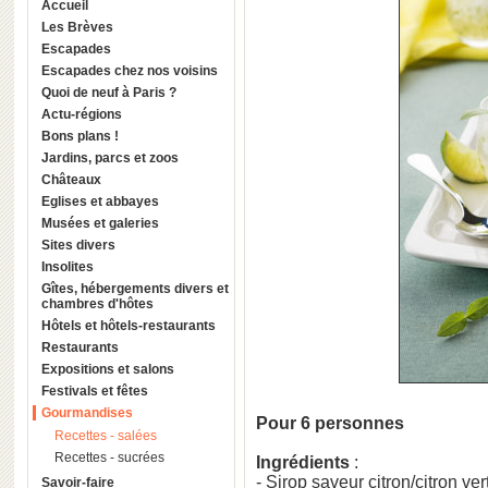
Accueil
Les Brèves
Escapades
Escapades chez nos voisins
Quoi de neuf à Paris ?
Actu-régions
Bons plans !
Jardins, parcs et zoos
Châteaux
Eglises et abbayes
Musées et galeries
Sites divers
Insolites
Gîtes, hébergements divers et
chambres d'hôtes
Hôtels et hôtels-restaurants
Restaurants
Expositions et salons
Festivals et fêtes
Gourmandises
Pour 6 personnes
Recettes - salées
Recettes - sucrées
Ingrédients
:
- Sirop saveur citron/citron ve
Savoir-faire