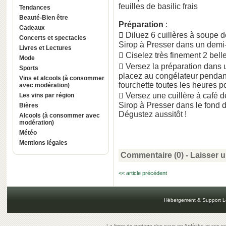
feuilles de basilic frais
Tendances
Beauté-Bien être
Préparation
:
Cadeaux
 Diluez 6 cuillères à soupe d
Concerts et spectacles
Sirop à Presser dans un demi-l
Livres et Lectures
 Ciselez très finement 2 belles
Mode
 Versez la préparation dans un
Sports
placez au congélateur pendant 
Vins et alcools (à consommer
fourchette toutes les heures p
avec modération)
 Versez une cuillère à café d
Les vins par région
Sirop à Presser dans le fond d
Bières
Dégustez aussitôt !
Alcools (à consommer avec
modération)
Météo
Mentions légales
Commentaire (0) -
Laisser 
<< article précédent
Hébergement & Support L
La ligne de partage des eaux en Ardèche et ses oe