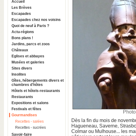
Accueil
Les Brèves
Escapades
Escapades chez nos voisins
Quoi de neuf à Paris ?
Actu-régions
Bons plans !
Jardins, parcs et zoos
Châteaux
Eglises et abbayes
Musées et galeries
Sites divers
Insolites
Gîtes, hébergements divers et
chambres d'hôtes
Hôtels et hôtels-restaurants
Restaurants
Expositions et salons
Festivals et fêtes
Photo 
Gourmandises
Dès la fin du mois de novembre
Recettes - salées
Hagueneau, Saverne, Strasbour
Recettes - sucrées
Colmar ou Mulhouse... les mar
Savoir-faire