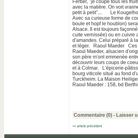
Ferber, "je coupe tous les frui
avec la matière. On voit vraime
petit à petit"... Le Kougelh
Avec sa curieuse forme de cou
boule et hopf le houblon) serai
Alsace. Il est toujours façonn
cuite vernissée) ou en cuivre
d'amandes. Celui préparé à la
et léger. Raoul Maeder Ces 
Raoul Maeder, alsacien d'origi
son père m'ont emmenée entre 
découvrir leurs coups de coeur
et à Colmar. L'épicerie-pâtis
bourg viticole situé au fond d'
Turckheim. La Maison Heilige
Raoul Maeder : 158, bd Berth
Commentaire (0) -
Laisser 
<< article précédent