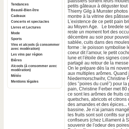
pâtissiers sortent leurs moule
Tendances
petits gâteaux à déguster t
Beauté-Bien être
Thierry Gilg à Munster photos
Cadeaux
montre à la vitrine des pâtisse
L'existence de ce petit pain 
Concerts et spectacles
au Moyen Age. Le bredele se 
Livres et Lectures
reste un moment fort des occupa
Mode
décembre au soir pour pouvoir
Sports
sablée, cuits dans des moules,
Vins et alcools (à consommer
forme : le poisson symbolise le
avec modération)
coeur dit l'amour, le petit cocho
Les vins par région
lune et l'étoile des signes c
Bières
partagé au retour de la messe 
Alcools (à consommer avec
On le prépare dès la mi novemb
modération)
aux multiples arômes. Quand je
Météo
Niedermorschwihr, Christine F
Mentions légales
(des "poires du curé") pour
pain, Christine Ferber met 80 
ce sont les arômes de fruits c
quetsches, abricots et citrons 
des amandes et des épices... 
bassine. Je n'ai jamais mangé d
les fruits sont soit confits sur
confiseurs (chez Lillament à 
souvenir de l'odeur des poire