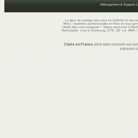
Hébergement & Support L
La ligne de partage des eaux en Ardèche et ses oe
Rhin) : traditions architecturales et fêtes en tous ge
mérite bien une escapade
/
Séjour week-end à Honf
Redoutable, c'est à Cherbourg, CITE DE LA MER
/
Claire en France
aime bien recevoir vos avis
espaces c