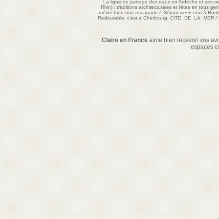
La ligne de partage des eaux en Ardèche et ses oe
Rhin) : traditions architecturales et fêtes en tous ge
mérite bien une escapade
/
Séjour week-end à Honf
Redoutable, c'est à Cherbourg, CITE DE LA MER
/
Claire en France
aime bien recevoir vos avis
espaces c