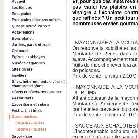
Et, pour que ces mets révèl
Accueil
pas varier les plaisirs en
Les Brèves
vinaigre à l'échalote co
Escapades
que raffinés ? Un petit tou
Escapades chez nos voisins
nombreuses envies gourma
Quoi de neuf à Paris ?
Actu-régions
Bons plans !
- MAYONNAISE A LA MOUT
Jardins, parcs et zoos
On retrouve la subtilité et le
Châteaux
Moutarde de Reims dans cet
Eglises et abbayes
suave. Accompagnement tout 
Musées et galeries
fruits de mer, elle réveillera 
Sites divers
de poissons.
Insolites
Prix de vente : environ 2,10 € 
Gîtes, hébergements divers et
chambres d'hôtes
- MAYONNAISE A LA MOU
Hôtels et hôtels-restaurants
DE REIMS
Alliant douceur de la mayonn
Restaurants
Moutarde à l'Ancienne de Rei
Expositions et salons
bonheur les crevettes, bulots 
Festivals et fêtes
Prix de vente : environ 2,10 € 
Gourmandises
Recettes - salées
- SAUCE AUX ECHALOTES 
Recettes - sucrées
L'incontournable échalote, c
Savoir-faire
en vedette dans cette sauce fr