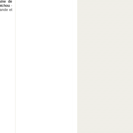
ine de
ichou
-
iande et