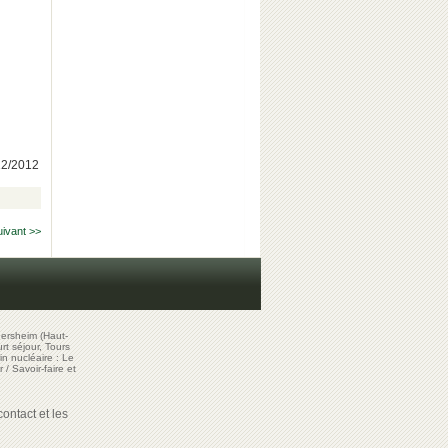
/12/2012
uivant >>
ersheim (Haut-
t séjour, Tours
in nucléaire : Le
r
/
Savoir-faire et
ontact et les