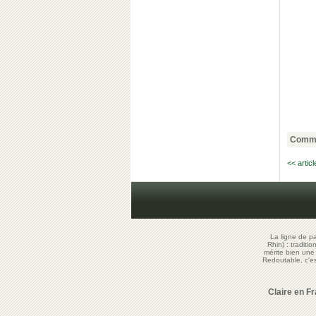
Comme
<< artic
La ligne de p
Rhin) : traditi
mérite bien un
Redoutable, c'
Claire en F