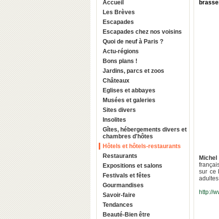
Accueil
brasse
Les Brèves
Escapades
Escapades chez nos voisins
Quoi de neuf à Paris ?
Actu-régions
Bons plans !
Jardins, parcs et zoos
Châteaux
Eglises et abbayes
Musées et galeries
Sites divers
Insolites
Gîtes, hébergements divers et
chambres d'hôtes
Hôtels et hôtels-restaurants
Restaurants
Michel
françai
Expositions et salons
sur ce
Festivals et fêtes
adultes
Gourmandises
http://
Savoir-faire
Tendances
Beauté-Bien être