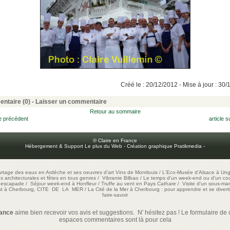
Créé le : 20/12/2012 - Mise à jour : 30
ntaire (0) -
Laisser un commentaire
Retour au sommaire
le précédent
article s
© Claire en France
Hébergement & Support Le plus du Web
-
Création graphique Pratikmedia
-
artage des eaux en Ardèche et ses oeuvres d'art
Vins de Montlouis
/
L'Eco-Musée d'Alsace à Ung
ons architecturales et fêtes en tous genres
/
Vibrante Bilbao
/
Le temps d'un week-end ou d'un cour
e escapade
/
Séjour week-end à Honfleur
/
Truffe au vent en Pays Cathare
/
Visite d'un sous-mar
est à Cherbourg, CITE DE LA MER
/
La Cité de la Mer à Cherbourg : pour apprendre et se diverti
faire-savoir
rance
aime bien recevoir vos avis et suggestions. N' hésitez pas ! Le formulaire de c
espaces commentaires sont là pour cela