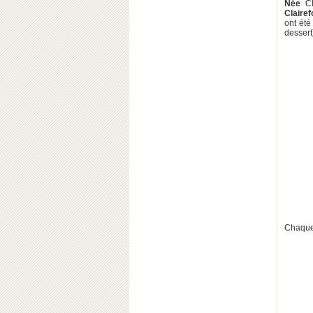
Née
Ch
Clairef
ont été
dessert
Chaque 