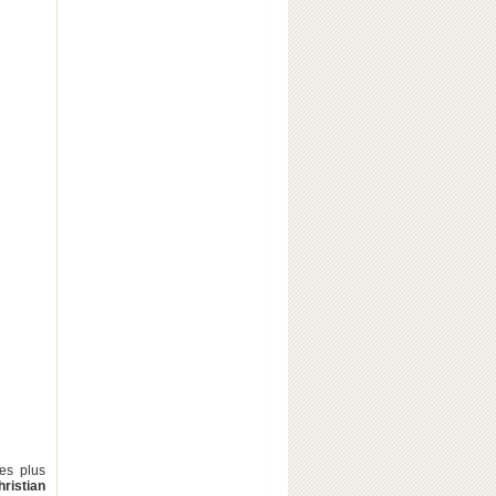
les plus
hristian