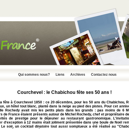
Qui sommes nous?
Liens
Archives
Contactez nous
Courchevel : le Chabichou fête ses 50 ans !
 la fête à Courchevel 1850 : ce 20 décembre, pour les 50 ans du Chabichou, Re
x, un hôtel tout blanc, planté dans la neige au pied des pistes. Pour cet anniv
ille Rochedy avait mis les petits plats dans les grands : pas moins de 6 Me
s de France étaient présents autour de Michel Rochedy, chef et propriétaire de
vités de prestige pour le déjeuner au restaurant gastronomique. L'invitati
er d'exception à 12 mains était joliment présentée dans une boule de Noël rem
. Le soir, un cocktail dinatoire tout aussi somptueux a été réalisé au "Chabo