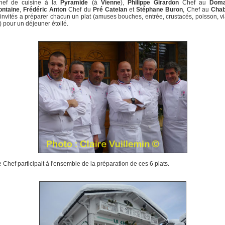
ef de cuisine à la
Pyramide
(à
Vienne
),
Philippe Girardon
Chef au
Doma
ontaine
,
Frédéric Anton
Chef du
Pré Catelan
et
Stéphane Buron
, Chef au
Chab
 invités a préparer chacun un plat (amuses bouches, entrée, crustacés, poisson, v
) pour un déjeuner étoilé.
Chef participait à l'ensemble de la préparation de ces 6 plats.