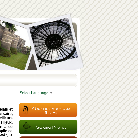
Select Language
▼
lais et
ersaire,
illeurs
s lieux.
on à ce
plie de
tté", la