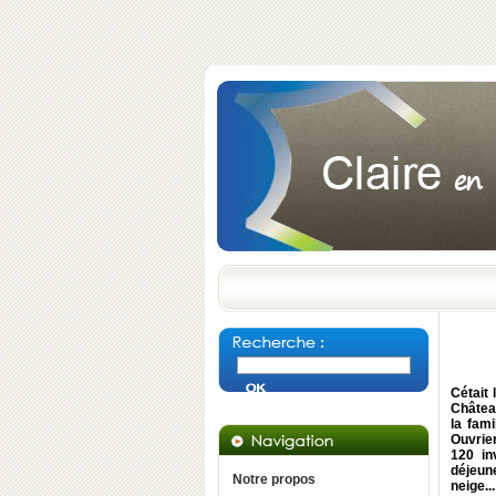
Cétait
Château
la fam
Ouvrier
120 in
déjeun
Notre propos
neige..