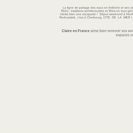
La ligne de partage des eaux en Ardèche et ses oe
Rhin) : traditions architecturales et fêtes en tous ge
mérite bien une escapade
/
Séjour week-end à Honf
Redoutable, c'est à Cherbourg, CITE DE LA MER
/
Claire en France
aime bien recevoir vos avis
espaces c