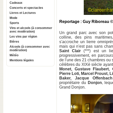
Cadeaux
Concerts et spectacles
Livres et Lectures
Mode
Reportage : Guy Riboreau 
Sports
Vins et alcools (à consommer
avec modération)
Un grand parc avec son pota
Les vins par région
colline, des pins maritime
s'accroche un lierre omniprés
Bières
mais qui n'est pas sans char
Alcools (à consommer avec
modération)
Saint Clair
(***) est un lie
progressivement, en parcoura
Météo
de l'une des 21 chambres ou 
Mentions légales
célèbres du XIXè siècle ayant,
Monet, Gustave Flaubert,
Pierre Loti, Marcel Proust,
Baker, Jacque Offenbach
propriétaire du
Donjon
, lequ
Grand Donjon.