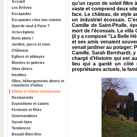
Accueil
qu'un rayon de soleil filtre
Les Brèves
vaste et comprend deux sites d
Escapades
face. Le château, de style 
un industriel écossais. C'
Escapades chez nos voisins
Camille de Saint-Phalle, é
Quoi de neuf à Paris ?
mort de l'écossais. La vil
Actu-régions
(il y a composé "La Belle Hé
Bons plans !
et ses amis venaient souven
Jardins, parcs et zoos
venait jardiner au potager; 
Châteaux
Camille, Sarah Bernhardt, y
Eglises et abbayes
chargé d'Histoire qui est au
Musées et galeries
lieu qui a gardé un côté
Sites divers
propriétaires actuels, la fami
Insolites
Gîtes, hébergements divers et
chambres d'hôtes
Hôtels et hôtels-restaurants
Restaurants
Expositions et salons
Festivals et fêtes
Gourmandises
Savoir-faire
Tendances
Beauté-Bien être