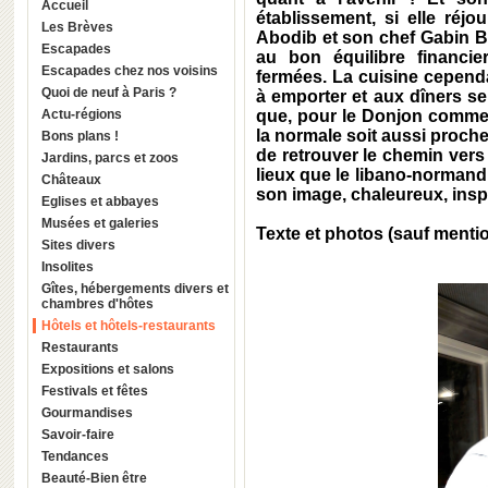
Accueil
établissement, si elle réj
Les Brèves
Abodib et son chef Gabin B
Escapades
au bon équilibre financie
Escapades chez nos voisins
fermées. La cuisine cepend
Quoi de neuf à Paris ?
à emporter et aux dîners se
Actu-régions
que, pour le Donjon comme 
la normale soit aussi proche
Bons plans !
de retrouver le chemin vers
Jardins, parcs et zoos
lieux que le libano-normand 
Châteaux
son image, chaleureux, insp
Eglises et abbayes
Musées et galeries
Texte et photos (sauf menti
Sites divers
Insolites
Gîtes, hébergements divers et
chambres d'hôtes
Hôtels et hôtels-restaurants
Restaurants
Expositions et salons
Festivals et fêtes
Gourmandises
Savoir-faire
Tendances
Beauté-Bien être