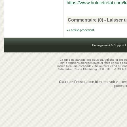
https://www.hoteletretat.com/fr
Commentaire (0) -
Laisser 
<< article précédent
Hébergement & Support L
La ligne de partage des eaux en Ardèche et ses oe
Rhin) : traditions architecturales et fêtes en tous ge
mérite bien une escapade
/
Séjour week-end à Honf
Redoutable, c'est à Cherbourg, CITE DE LA MER
/
Claire en France
aime bien recevoir vos avis
espaces c