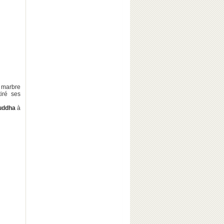
e marbre
iré ses
uddha
à