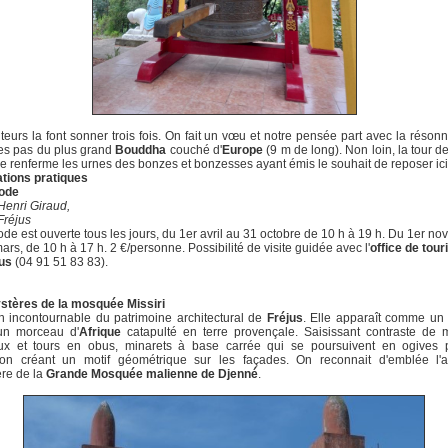
iteurs la font sonner trois fois. On fait un vœu et notre pensée part avec la réson
es pas du plus grand
Bouddha
couché d'
Europe
(9 m de long). Non loin, la tour de
le renferme les urnes des bonzes et bonzesses ayant émis le souhait de reposer ici
ations pratiques
ode
Henri Giraud,
Fréjus
de est ouverte tous les jours, du 1er avril au 31 octobre de 10 h à 19 h. Du 1er n
ars, de 10 h à 17 h. 2 €/personne. Possibilité de visite guidée avec l'
office de tou
jus
(04 91 51 83 83).
stères de la mosquée Missiri
n incontournable du patrimoine architectural de
Fréjus
. Elle apparaît comme un
 un morceau d'
Afrique
catapulté en terre provençale. Saisissant contraste de 
ux et tours en obus, minarets à base carrée qui se poursuivent en ogives 
tion créant un motif géométrique sur les façades. On reconnait d'emblée l'al
ère de la
Grande Mosquée malienne de Djenné
.