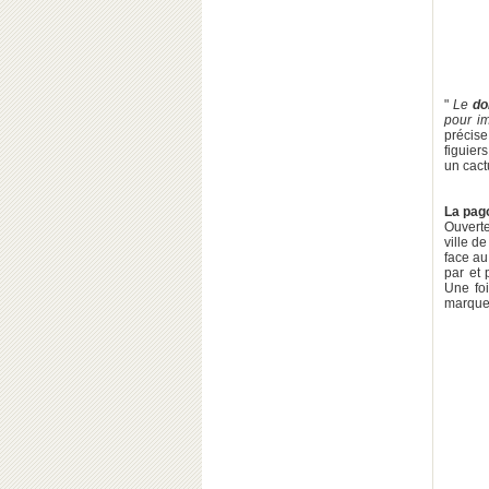
"
Le
do
pour i
précise
figuier
un cact
La pag
Ouverte
ville d
face au
par et 
Une foi
marque 