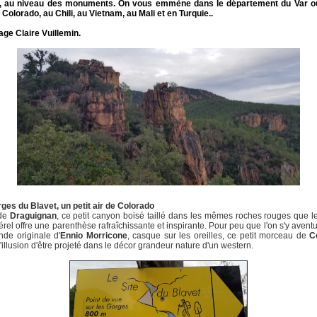
, au niveau des monuments. On vous emmène dans le département du Var ou
 Colorado, au Chili, au Vietnam, au Mali et en Turquie..
ge Claire Vuillemin.
ges du Blavet, un petit air de Colorado
 de
Draguignan
, ce petit canyon boisé taillé dans les mêmes roches rouges que l
térel offre une parenthèse rafraîchissante et inspirante. Pour peu que l'on s'y avent
de originale d'
Ennio Morricone
, casque sur les oreilles, ce petit morceau de
C
'illusion d'être projeté dans le décor grandeur nature d'un western.