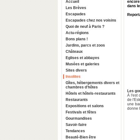
Accueil
encore
dans le
Les Brèves
Escapades
Reporta
Escapades chez nos voisins
Quoi de neuf à Paris ?
Actu-régions
Bons plans !
Jardins, parcs et zoos
Châteaux
Eglises et abbayes
Musées et galeries
Sites divers
Insolites
Gîtes, hébergements divers et
chambres d'hôtes
Les gor
Hôtels et hôtels-restaurants
À l'est
Restaurants
de l'Es
une ban
Expositions et salons
donne l
Festivals et fêtes
Gourmandises
Savoir-faire
Tendances
Beauté-Bien être