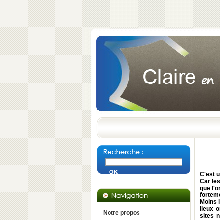
C'est u
Car le
que l'
forteme
Moins l
lieux 
Notre propos
sites 