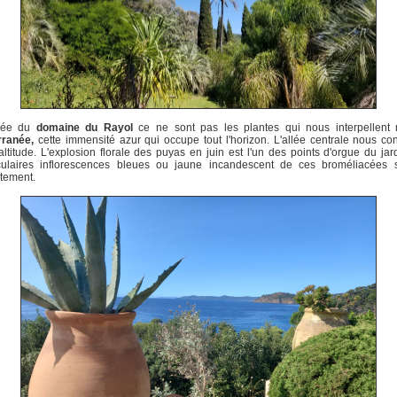
trée du
domaine du Rayol
ce ne sont pas les plantes qui nous interpellent 
rranée,
cette immensité azur qui occupe tout l'horizon. L'allée centrale nous co
altitude. L'explosion florale des puyas en juin est l'un des points d'orgue du jar
culaires inflorescences bleues ou jaune incandescent de ces broméliacées 
tement.