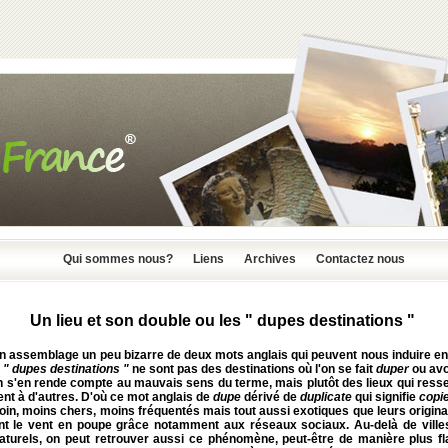
Qui sommes nous?
Liens
Archives
Contactez nous
Un lieu et son double ou les " dupes destinations "
n assemblage un peu bizarre de deux mots anglais qui peuvent nous induire en
s
" dupes destinations "
ne sont pas des destinations où l'on se fait
duper
ou avo
on s'en rende compte au mauvais sens du terme, mais plutôt des lieux qui ress
nt à d'autres. D'où ce mot anglais de
dupe
dérivé de
duplicate
qui signifie
copi
oin, moins chers, moins fréquentés mais tout aussi exotiques que leurs origin
ont le vent en poupe grâce notamment aux réseaux sociaux. Au-delà de ville
naturels, on peut retrouver aussi ce phénomène, peut-être de manière plus fl