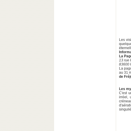
Les vis
quelqu
éternel
Inform
La Pag
13 rue 
83600 
La pago
au 31 m
de Fré
Les my
C'est u
irréel,
crénea
d'aéra
singuli