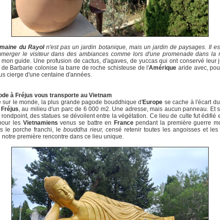
maine du Rayol
n'est pas un jardin botanique, mais un jardin de paysages. Il e
mmerger le visiteur dans des ambiances comme lors d'une promenade dans la 
 mon guide. Une profusion de cactus, d'agaves, de yuccas qui ont conservé leur 
s de Barbarie colonise la barre de roche schisteuse de l'
Amérique
aride avec, pou
us cierge d'une centaine d'années.
ode à Fréjus vous transporte au Vietnam
 sur le monde, la plus grande pagode bouddhique d'
Europe
se cache à l'écart du
e
Fréjus
, au milieu d'un parc de 6 000 m2. Une adresse, mais aucun panneau. Et 
 rondpoint, des statues se dévoilent entre la végétation. Ce lieu de culte fut édifié
pour les
Vietnamiens
venus se battre en
France
pendant la première guerre mo
s le porche franchi, le
bouddha rieur,
censé retenir toutes les angoisses et les
notre première rencontre dans ce lieu unique.