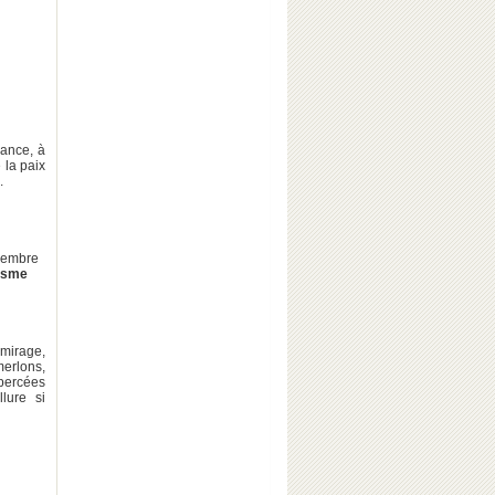
nance, à
 la paix
.
ovembre
risme
 mirage,
merlons,
percées
lure si