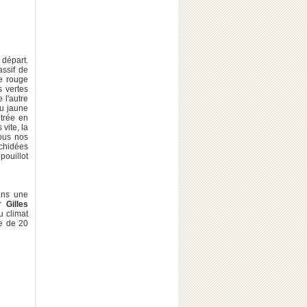
 départ.
assif de
he rouge
s vertes
 l'autre
du jaune
ntrée en
vite, la
ous nos
chidées
pouillot
ans une
er
Gilles
u climat
ue de 20