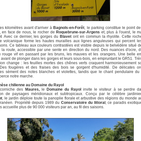
s kilomètres avant d'arriver à
Bagnols-en-Forêt
, le parking constitue le point de
, en face de nous, le rocher de
Roquebrune-sur-Argens
et, plus à l'ouest, le m
l
. Avec ce dernier, les gorges du
Blavet
ont en commun la rhyolite. Cette roc
ne volcanique forme les hautes murailles aux lignes anguleuses qui percent le
sons. Ce tableau aux couleurs contrastées est visible depuis le belvédère situé de
 la route, accessible par une sente en direction du nord. Des nuances d'ocre, 
 rouge vif en passant par les bruns, les mauves et les orangers. Une belle e
 avant de plonger dans les gorges et leurs sous-bois, en empruntant le GR51. Très 
tion change : les feuilles mortes des chênes verts craquent harmonieusement s
 Des fougères et des fraises des bois se gorgent d'humidité. De délicates or
s sèment des notes blanches et violettes, tandis que le chant pendulaire du 
berce notre marche.
hèse chilienne au Domaine du Rayol
 corniche des
Maures,
le
Domaine du Rayol
invite le visiteur à se perdre d
tion de paysages méridionaux et subtropicaux. Conçu par le célèbre jardini
nt
, le jardin déploie toute la panoplie florale et arbustive des régions du monde a
rranéen. Propriété depuis 1989 du
Conservatoire du littoral
, ce paradis exotiq
s accueille plus de 90 000 visiteurs par an, au fil des saisons.