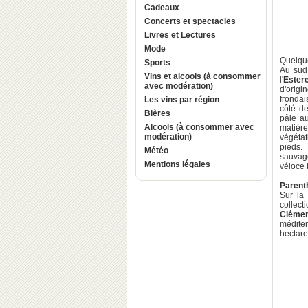
Cadeaux
Concerts et spectacles
Livres et Lectures
Mode
Quelque
Sports
Au sud
Vins et alcools (à consommer
l'
Estere
avec modération)
d'origi
frondai
Les vins par région
côté de
Bières
pâle au
Alcools (à consommer avec
matière
modération)
végéta
pieds.
Météo
sauvage
Mentions légales
véloce 
Parent
Sur la
collec
Cléme
médite
hectare