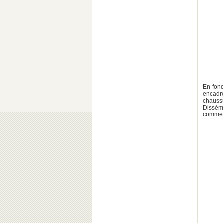
En fond
encadr
chauss
Dissémi
commenc