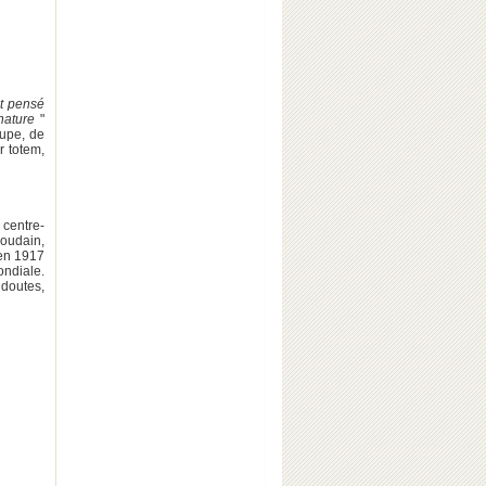
st pensé
nature
"
jupe, de
r totem,
 centre-
soudain,
 en 1917
ndiale.
 doutes,