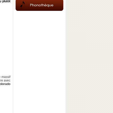
 plutôt
e massif
ure avec
olorado