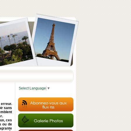
Select Language
▼
 erreur.
ir sans
emblent
er
.
aux, ces
s ou de
agrante