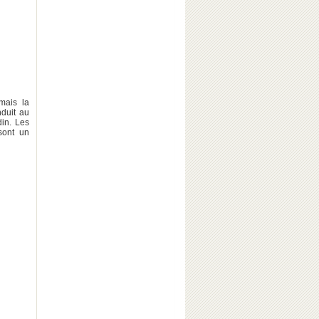
mais la
nduit au
din. Les
sont un