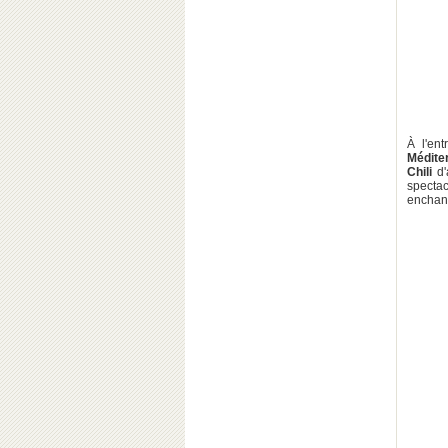
À l'en
Médite
Chili
d'
specta
enchan