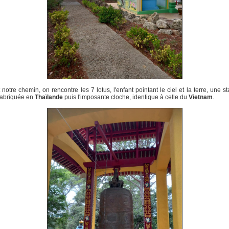
 notre chemin, on rencontre les 7 lotus, l'enfant pointant le ciel et la terre, une st
fabriquée en
Thaïlande
puis l'imposante cloche, identique à celle du
Vietnam
.