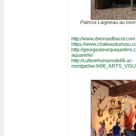
Patricia Laigneau au mome
http://www.rbernardbacot.com
https://www.chateaudurivau.co
http://georgeslevequejardins.c
aquarelle/
http://culturehumaniste66.ac-
montpellier.fr/06_ARTS_VI