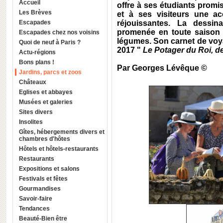
Accueil
offre à ses étudiants promis
Les Brèves
et à ses visiteurs une ac
Escapades
réjouissantes. La dessin
promenée en toute saison e
Escapades chez nos voisins
légumes. Son carnet de voya
Quoi de neuf à Paris ?
2017 "
Le Potager du Roi, de
Actu-régions
Bons plans !
Par Georges Lévêque ©
Jardins, parcs et zoos
Châteaux
Eglises et abbayes
Musées et galeries
Sites divers
Insolites
Gîtes, hébergements divers et
chambres d'hôtes
Hôtels et hôtels-restaurants
Restaurants
Expositions et salons
Festivals et fêtes
Gourmandises
Savoir-faire
Tendances
Beauté-Bien être