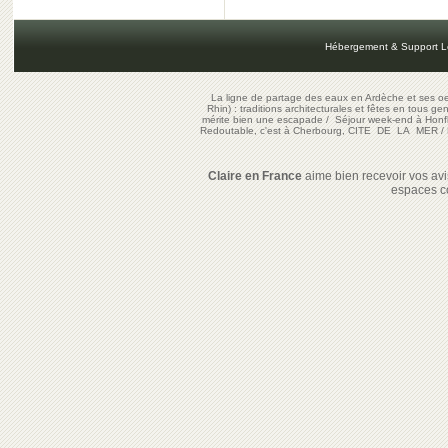
Hébergement & Support L
La ligne de partage des eaux en Ardèche et ses oe
Rhin) : traditions architecturales et fêtes en tous ge
mérite bien une escapade
/
Séjour week-end à Honf
Redoutable, c'est à Cherbourg, CITE DE LA MER
/
Claire en France
aime bien recevoir vos avis
espaces c