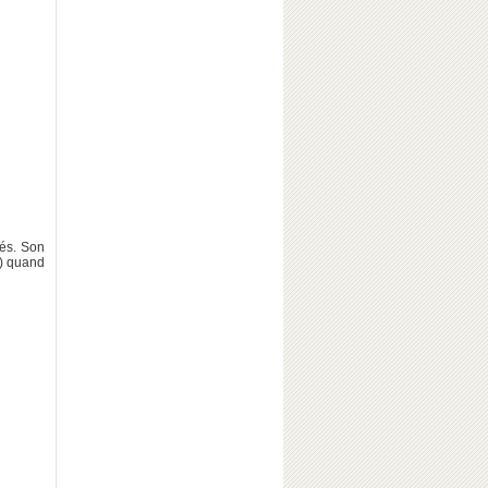
rés. Son
!) quand