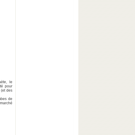
ète, le
ité pour
(et des
mbes de
a marché