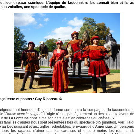
 et leur espace scénique. L'équipe de fauconniers les connait bien et ils as
et volatiles, une spectacle de qualité.
age texte et photos : Guy Riboreau ©
seigneur tout honneur : l'aigle. Il donne son nom à la compagnie de fauconniers e
le "
Danse avec les aigles
". L'aigle n'est-il pas également un des oiseaux favoris d
ur de
La Fontaine
dont la maison natale est en contrebas du château ?
rs familles d'aigles nous sont présentées lors du spectacle (45 minutes). Voici l'aigl
 au bec puissant et aux griffes redoutables, le pygargue d'
Amérique
. Un personn
tous les rapaces n'aime pas les caresses et encore moins les réprimand