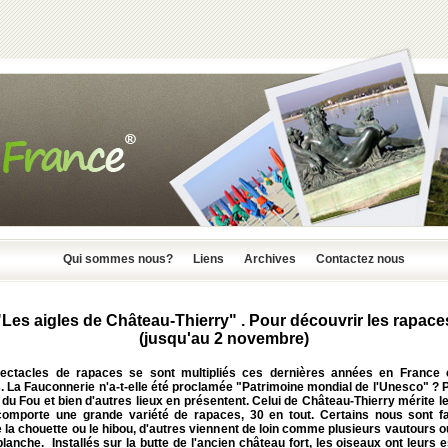
Qui sommes nous?
Liens
Archives
Contactez nous
"Les aigles de Château-Thierry" . Pour découvrir les rapace
(jusqu'au 2 novembre)
ectacles de rapaces se sont multipliés ces dernières années en Franc
s. La Fauconnerie n'a-t-elle été proclamée "Patrimoine mondial de l'Unesco" ? 
du Fou et bien d'autres lieux en présentent. Celui de Château-Thierry mérite l
 comporte une grande variété de rapaces, 30 en tout. Certains nous sont fa
a chouette ou le hibou, d'autres viennent de loin comme plusieurs vautours ou
blanche. Installés sur la butte de l'ancien château fort, les oiseaux ont leurs