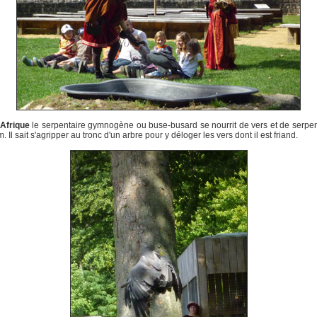
Afrique
le serpentaire gymnogène ou buse-busard se nourrit de vers et de serpen
 Il sait s'agripper au tronc d'un arbre pour y déloger les vers dont il est friand.