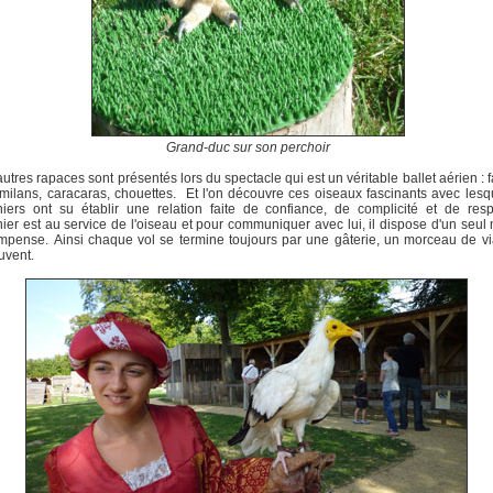
Grand-duc sur son perchoir
autres rapaces sont présentés lors du spectacle qui est un véritable ballet aérien : 
milans, caracaras, chouettes. Et l'on découvre ces oiseaux fascinants avec lesq
iers ont su établir une relation faite de confiance, de complicité et de res
ier est au service de l'oiseau et pour communiquer avec lui, il dispose d'un seul
mpense. Ainsi chaque vol se termine toujours par une gâterie, un morceau de v
uvent.