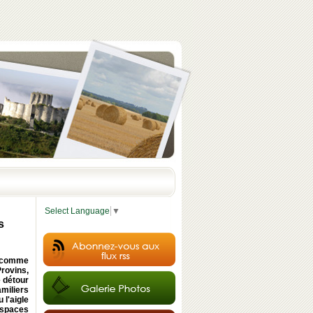
Select Language
▼
s
e comme
Provins,
e détour
miliers
 l'aigle
 espaces