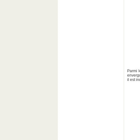
Parmi l
envergu
il est 