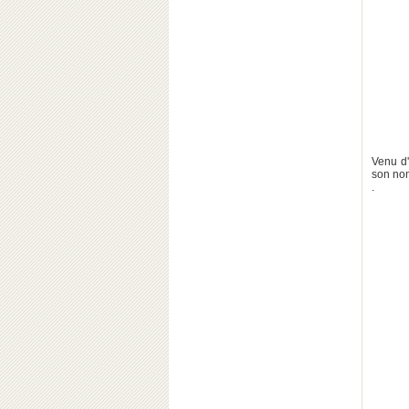
Venu d'
son nom.
.