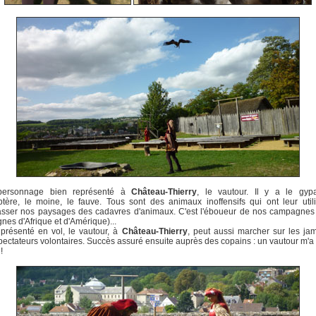
personnage bien représenté à
Château-Thierry
, le vautour. Il y a le gypa
tère, le moine, le fauve. Tous sont des animaux inoffensifs qui ont leur util
asser nos paysages des cadavres d'animaux. C'est l'éboueur de nos campagnes 
es d'Afrique et d'Amérique)...
t présenté en vol, le vautour, à
Château-Thierry
, peut aussi marcher sur les ja
spectateurs volontaires. Succès assuré ensuite auprès des copains : un vautour m'
!