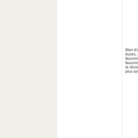
Bien d'
buses, 
fauconn
fauconn
la réco
plus so