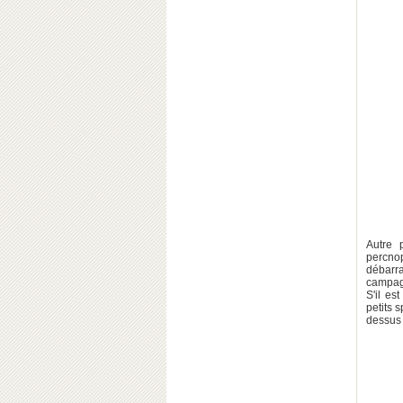
Autre 
percnop
débarr
campagn
S'il es
petits 
dessus 