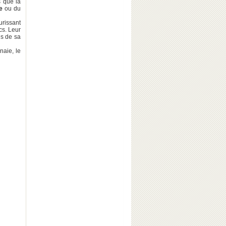
s que la
e
ou du
urissant
cs. Leur
us de sa
naie, le