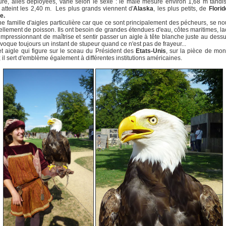
re, ailes déployées, varie selon le sexe : le male mesure environ 1,68 m tandi
 atteint les 2,40 m. Les plus grands viennent d'
Alaska
, les plus petits, de
Florid
e.
ne famille d'aigles particulière car que ce sont principalement des pécheurs, se no
ellement de poisson. Ils ont besoin de grandes étendues d'eau, côtes maritimes, la
 impressionnant de maîtrise et sentir passer un aigle à tête blanche juste au dess
ovoque toujours un instant de stupeur quand ce n'est pas de frayeur...
et aigle qui figure sur le sceau du Président des
Etats-Unis
, sur la pièce de mon
; il sert d'emblème également à différentes institutions américaines.