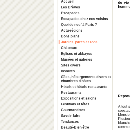
Accueil
de vie
hommes 
Les Brèves
Escapades
Escapades chez nos voisins
Quoi de neuf à Paris ?
Actu-régions
Bons plans !
Jardins, parcs et zoos
Châteaux
Eglises et abbayes
Musées et galeries
Sites divers
Insolites
Gîtes, hébergements divers et
chambres d'hôtes
Hôtels et hôtels-restaurants
Restaurants
Report
Expositions et salons
Festivals et fêtes
A tout 
Gourmandises
spectac
Monsie
Savoir-faire
Plusieu
Tendances
blanche
comme 
Beauté-Bien être