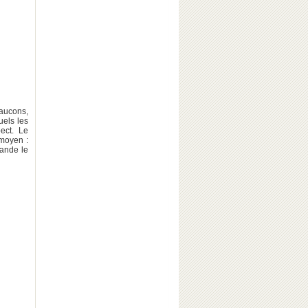
faucons,
uels les
pect. Le
 moyen :
iande le