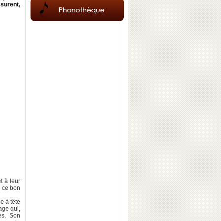
surent,
t à leur
e ce bon
e à tête
age qui,
es. Son