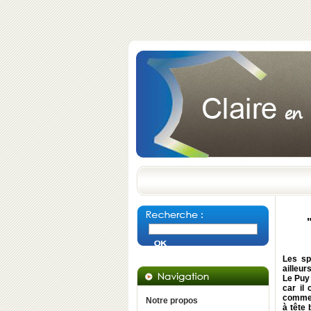
Les sp
ailleur
Le Puy 
car il
comme l
Notre propos
à tête 