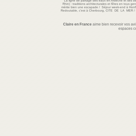
La ligne de partage des eaux en Ardèche et ses oe
Rhin) : traditions architecturales et fêtes en tous ge
mérite bien une escapade
/
Séjour week-end à Honf
Redoutable, c'est à Cherbourg, CITE DE LA MER
/
Claire en France
aime bien recevoir vos avis
espaces c