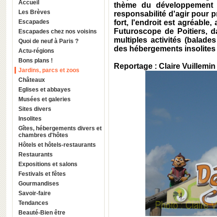
Accueil
thème du développement 
Les Brèves
responsabilité d'agir pour 
Escapades
fort, l'endroit est agréable
Futuroscope de Poitiers, d
Escapades chez nos voisins
multiples activités (balade
Quoi de neuf à Paris ?
des hébergements insolites 
Actu-régions
Bons plans !
Reportage : Claire Vuillemin
Jardins, parcs et zoos
Châteaux
Eglises et abbayes
Musées et galeries
Sites divers
Insolites
Gîtes, hébergements divers et
chambres d'hôtes
Hôtels et hôtels-restaurants
Restaurants
Expositions et salons
Festivals et fêtes
Gourmandises
Savoir-faire
Tendances
Beauté-Bien être