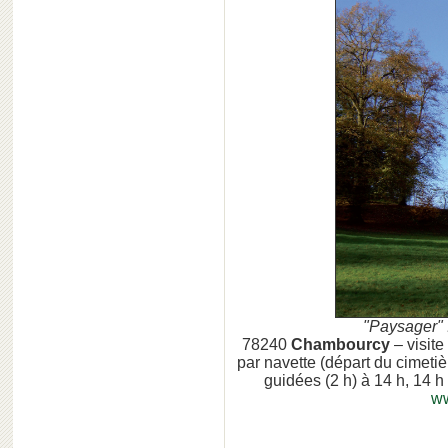
"Paysager" 
78240
Chambourcy
– visit
par navette (départ du cimetièr
guidées (2 h) à 14 h, 14 h
ww