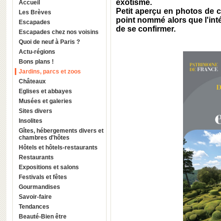
exotisme.
Accueil
Petit aperçu en photos de 
Les Brèves
point nommé alors que l'inté
Escapades
de se confirmer.
Escapades chez nos voisins
Quoi de neuf à Paris ?
Actu-régions
Bons plans !
Jardins, parcs et zoos
Châteaux
Eglises et abbayes
Musées et galeries
Sites divers
Insolites
Gîtes, hébergements divers et
chambres d'hôtes
Hôtels et hôtels-restaurants
Restaurants
Expositions et salons
Festivals et fêtes
Gourmandises
Savoir-faire
Tendances
Beauté-Bien être