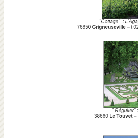
"Cottage" : L'Ag
76850
Grigneuseville
– t 0
" Régulier" 
38660
Le Touvet
–