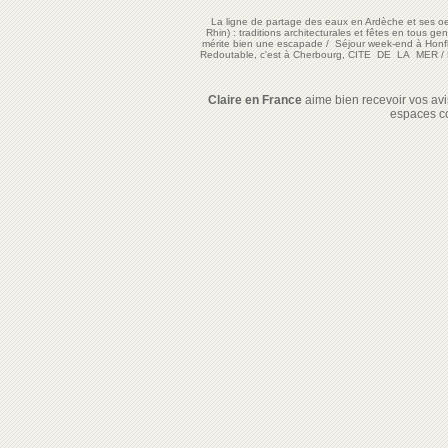
La ligne de partage des eaux en Ardèche et ses oe
Rhin) : traditions architecturales et fêtes en tous ge
mérite bien une escapade
/
Séjour week-end à Honf
Redoutable, c'est à Cherbourg, CITE DE LA MER
/
Claire en France
aime bien recevoir vos avis
espaces c