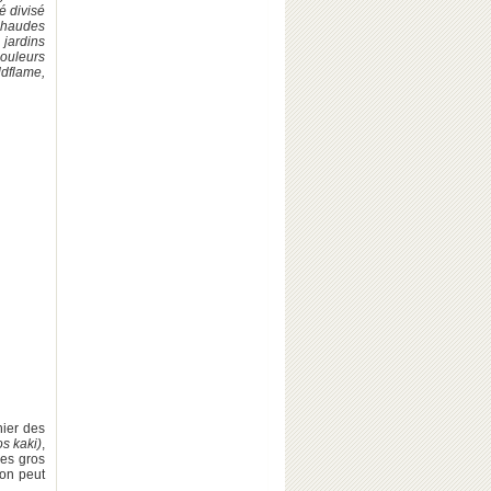
é divisé
 chaudes
 jardins
couleurs
ldflame,
hier des
s kaki)
,
Ses gros
 on peut