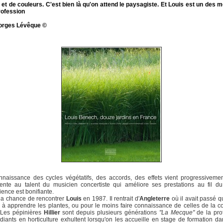
et de couleurs. C'est bien là qu'on attend le paysagiste. Et Louis est un des m
rofession
orges Lévêque ©
naissance des cycles végétatifs, des accords, des effets vient progressivemen
ente au talent du musicien concertiste qui améliore ses prestations au fil d
ience est bonifiante.
 la chance de rencontrer
Louis
en 1987. Il rentrait d'
Angleterre
où il avait passé 
à apprendre les plantes, ou pour le moins faire connaissance de celles de la co
 Les pépinières
Hillier
sont depuis plusieurs générations
"La Mecque"
de la pro
diants en horticulture exhultent lorsqu'on les accueille en stage de formation da