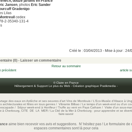
Benech, douze jardins en France
ric Jansen
, photos
Eric Sander
ourcuff Gradenigo
es Lilas
Montreuil
cedex
78-2-35340-131-4
os
Créé le : 03/04/2013 - Mise à jour : 24
ntaire (0) -
Laisser un commentaire
Retour au sommaire
le précédent
article s
© Claire en France
Hébergement & Support Le plus du Web
-
Création graphique Pratikmedia
-
artage des eaux en Ardèche et ses oeuvres d'art
Vins de Montlouis
/
L'Eco-Musée d'Alsace à Ung
ons architecturales et fêtes en tous genres
/
Vibrante Bilbao
/
Le temps d'un week-end ou d'un cour
e escapade
/
Séjour week-end à Honfleur
/
Truffe au vent en Pays Cathare
/
Visite d'un sous-mar
est à Cherbourg, CITE DE LA MER
/
La Cité de la Mer à Cherbourg : pour apprendre et se diverti
faire-savoir
rance
aime bien recevoir vos avis et suggestions. N' hésitez pas ! Le formulaire de c
espaces commentaires sont là pour cela