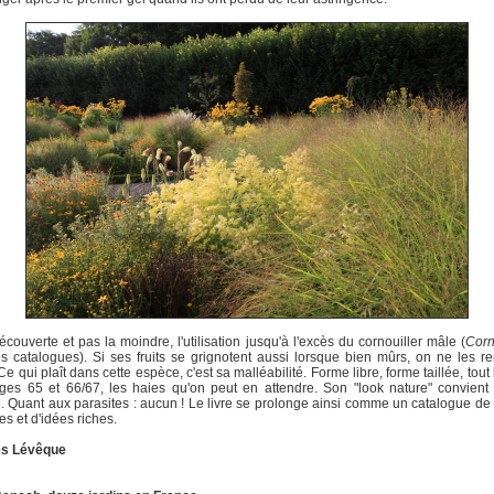
écouverte et pas la moindre, l'utilisation jusqu'à l'excès du cornouiller mâle (
Cor
s catalogues). Si ses fruits se grignotent aussi lorsque bien mûrs, on ne les 
e qui plaît dans cette espèce, c'est sa malléabilité. Forme libre, forme taillée, tout l
ges 65 et 66/67, les haies qu'on peut en attendre. Son "look nature" convient
 Quant aux parasites : aucun ! Le livre se prolonge ainsi comme un catalogue d
es et d'idées riches.
s Lévêque