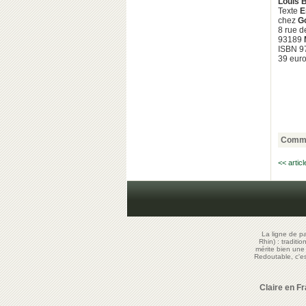
Louis 
Texte
E
chez
G
8 rue d
93189
ISBN 9
39 eur
Comme
<< artic
La ligne de p
Rhin) : traditi
mérite bien un
Redoutable, c'
Claire en F