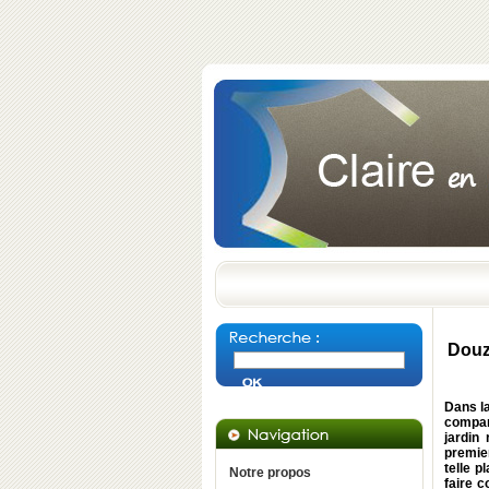
Douz
Dans la
compar
jardin
premier
telle p
Notre propos
faire 