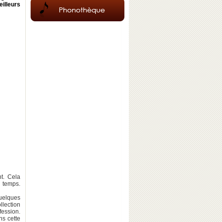
eilleurs
t. Cela
u temps.
quelques
llection
fession.
ns cette