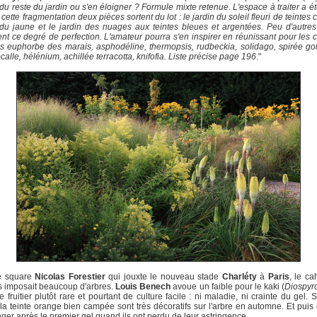
) du reste du jardin ou s'en éloigner ? Formule mixte retenue. L'espace à traiter a ét
 cette fragmentation deux pièces sortent du lot : le jardin du soleil fleuri de teintes
du jaune et le jardin des nuages aux teintes bleues et argentées. Peu d'autres
ent ce degré de perfection. L'amateur pourra s'en inspirer en réunissant pour les 
 euphorbe des marais, asphodéline, thermopsis, rudbeckia, solidago, spirée go
alle, hélénium, achillée terracotta, knifofia. Liste précise page 196
."
e square
Nicolas Forestier
qui jouxte le nouveau stade
Charléty
à
Paris
, le ca
 imposait beaucoup d'arbres.
Louis Benech
avoue un faible pour le kaki (
Diospyro
e fruitier plutôt rare et pourtant de culture facile : ni maladie, ni crainte du gel. 
à la teinte orange bien campée sont très décoratifs sur l'arbre en automne. Et puis
ger après le premier gel quand ils ont perdu de leur astringence.