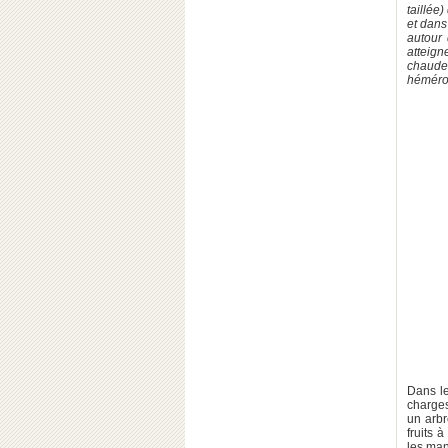
taillée
et dans
autour 
atteign
chaudes
héméroc
Dans l
charges
un arbr
fruits 
les man