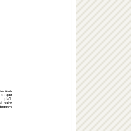
nus mas
remarque
ui plaît.
 à notre
e bonnes