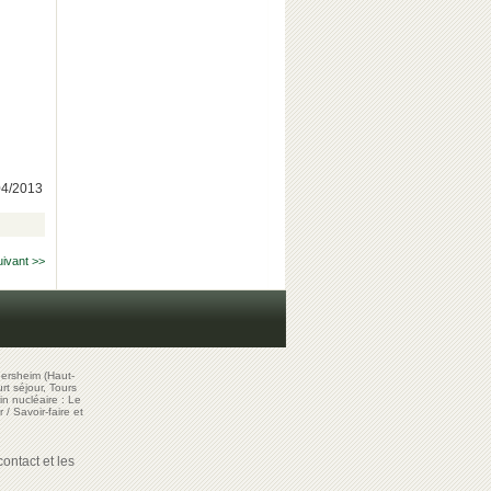
/04/2013
uivant >>
ersheim (Haut-
t séjour, Tours
in nucléaire : Le
r
/
Savoir-faire et
ontact et les