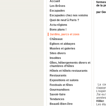
Accueil
formes 
de la p
Les Brèves
Escapades
par Ge
Escapades chez nos voisins
Quoi de neuf à Paris ?
Actu-régions
Bons plans !
Jardins, parcs et zoos
Châteaux
Eglises et abbayes
Musées et galeries
Sites divers
Insolites
Gîtes, hébergements divers et
chambres d'hôtes
Hôtels et hôtels-restaurants
Restaurants
Expositions et salons
La con
Festivals et fêtes
s'appar
Gourmandises
L'expér
Savoir-faire
J'ai eu
années 
Tendances
Hillie
r
.
Beauté-Bien être
Les étu