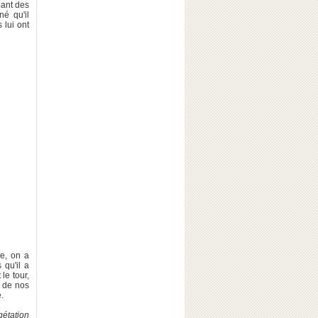
éant des
né qu'il
 lui ont
re, on a
 qu'il a
 le tour,
e de nos
.
égétation