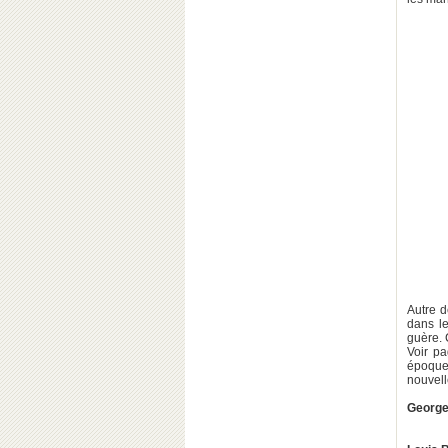
Autre d
dans le
guère. C
Voir pa
époque.
nouvell
George