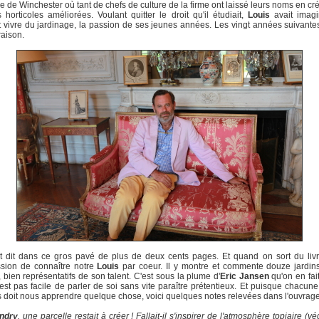
e de Winchester où tant de chefs de culture de la firme ont laissé leurs noms en cr
s horticoles améliorées. Voulant quitter le droit qu'il étudiait,
Louis
avait imagi
t vivre du jardinage, la passion de ses jeunes années. Les vingt années suivantes
aison.
t dit dans ce gros pavé de plus de deux cents pages. Et quand on sort du liv
ssion de connaître notre
Louis
par coeur. Il y montre et commente douze jardins
 bien représentatifs de son talent. C'est sous la plume d'
Eric Jansen
qu'on en fait
n'est pas facile de parler de soi sans vite paraître prétentieux. Et puisque chacun
s doit nous apprendre quelque chose, voici quelques notes relevées dans l'ouvrage
andry
, une parcelle restait à créer ! Fallait-il s'inspirer de l'atmosphère topiaire (v