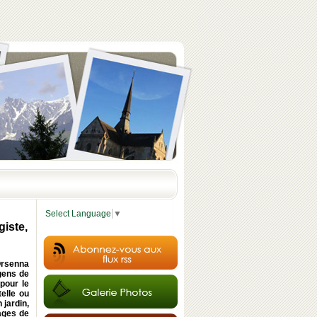
Select Language
▼
iste,
 Orsenna
gens de
pour le
telle ou
 jardin,
ages de