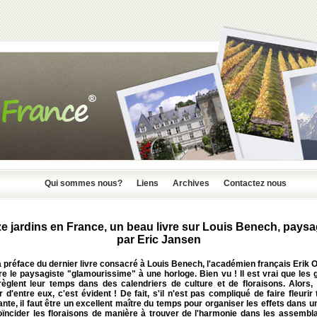
Qui sommes nous?
Liens
Archives
Contactez nous
e jardins en France, un beau livre sur Louis Benech, paysag
par Eric Jansen
 préface du dernier livre consacré à Louis Benech, l'académien français Erik
e le paysagiste "glamourissime" à une horloge. Bien vu ! Il est vrai que les 
 règlent leur temps dans des calendriers de culture et de floraisons. Alors, 
 d'entre eux, c'est évident ! De fait, s'il n'est pas compliqué de faire fleurir 
lante, il faut être un excellent maître du temps pour organiser les effets dans un
coïncider les floraisons de manière à trouver de l'harmonie dans les assembl