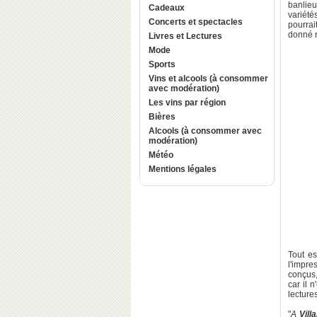
banlieu
Cadeaux
variété
Concerts et spectacles
pourrai
donné r
Livres et Lectures
Mode
Sports
Vins et alcools (à consommer
avec modération)
Les vins par région
Bières
Alcools (à consommer avec
modération)
Météo
Mentions légales
Tout es
l'impre
conçus,
car il 
lecture
"
A
Vill