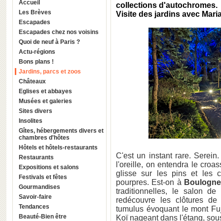
Accueil
collections d'autochromes.
Les Brèves
Visite des jardins avec Mar
Escapades
Escapades chez nos voisins
Quoi de neuf à Paris ?
Actu-régions
Bons plans !
Jardins, parcs et zoos
Châteaux
Eglises et abbayes
Musées et galeries
Sites divers
Insolites
Gîtes, hébergements divers et
chambres d'hôtes
Hôtels et hôtels-restaurants
C'est un instant rare. Serein
Restaurants
l'oreille, on entendra le cr
Expositions et salons
glisse sur les pins et les 
Festivals et fêtes
pourpres. Est-on à
Boulogn
Gourmandises
traditionnelles, le salon de
Savoir-faire
redécouvre les clôtures de
Tendances
tumulus évoquant le mont Fuji
Beauté-Bien être
Koï nageant dans l'étang, sous