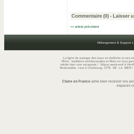
Commentaire (0) -
Laisser 
<< article précédent
Hébergement & Support L
La ligne de partage des eaux en Ardèche et ses oe
Rhin) : traditions architecturales et fêtes en tous ge
mérite bien une escapade
/
Séjour week-end à Honf
Redoutable, c'est à Cherbourg, CITE DE LA MER
/
Claire en France
aime bien recevoir vos avis
espaces c