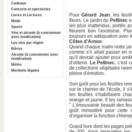
Cadeaux
Concerts et spectacles
Pour
Gérard Jean
, les feui
Livres et Lectures
fleurs. Le jardin du
Pellinec
es
Mode
les plus inattendus, portés 
Sports
fleurent bon l'exotisme. Pl
Vins et alcools (à consommer
toujours en adéquation avec l
avec modération)
Côtes d'Armor
.
Les vins par région
Quand chaque matin notre jardi
Bières
comme s'il allait passer en r
Alcools (à consommer avec
qu'il devrait ajouter pour améli
modération)
d'obtenir.
Le Pellinec
, c'est 
Météo
de collections végétales rare
Mentions légales
pleine d'émotion.
Son goût pour les feuilles rem
sur le chemin de l'école, il s'
les feuilles s'habillaient ch
orange et jaune. Il les ramass
"
L'émouvante beauté des feui
goût immodéré pour cette m
d'organiser la fonction chloro
Grand livre dont les pages pré
de 200, dans lesquelles les