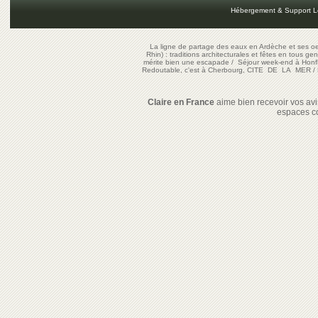
Hébergement & Support L
La ligne de partage des eaux en Ardèche et ses oe
Rhin) : traditions architecturales et fêtes en tous ge
mérite bien une escapade
/
Séjour week-end à Honf
Redoutable, c'est à Cherbourg, CITE DE LA MER
/
Claire en France
aime bien recevoir vos avis
espaces c