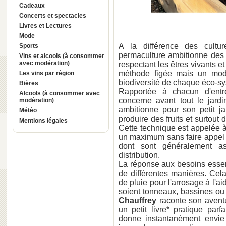
Cadeaux
Concerts et spectacles
Livres et Lectures
Mode
A la différence des cultur
Sports
permaculture ambitionne des
Vins et alcools (à consommer
avec modération)
respectant les êtres vivants e
méthode figée mais un mode
Les vins par région
biodiversité de chaque éco-s
Bières
Rapportée à chacun d'entr
Alcools (à consommer avec
concerne avant tout le jard
modération)
ambitionne pour son petit ja
Météo
produire des fruits et surtout
Mentions légales
Cette technique est appelée à
un maximum sans faire appel a
dont sont généralement a
distribution.
La réponse aux besoins essen
de différentes manières. Cel
de pluie pour l'arrosage à l'ai
soient tonneaux, bassines ou
Chauffrey
raconte son avent
un petit livre* pratique par
donne instantanément envi