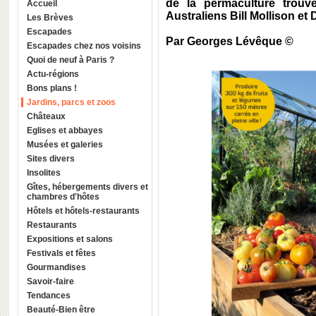
de la permaculture trouv
Accueil
Australiens Bill Mollison e
Les Brèves
Escapades
Par Georges Lévêque ©
Escapades chez nos voisins
Quoi de neuf à Paris ?
Actu-régions
Bons plans !
Jardins, parcs et zoos
Châteaux
Eglises et abbayes
Musées et galeries
Sites divers
Insolites
Gîtes, hébergements divers et
chambres d'hôtes
Hôtels et hôtels-restaurants
Restaurants
Expositions et salons
Festivals et fêtes
Gourmandises
Savoir-faire
Tendances
Beauté-Bien être