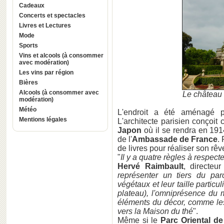
Cadeaux
Concerts et spectacles
Livres et Lectures
Mode
Sports
Vins et alcools (à consommer
avec modération)
Les vins par région
Bières
Alcools (à consommer avec
Le château 
modération)
Météo
L'endroit a été aménagé
Mentions légales
L'architecte parisien conçoit 
Japon
où il se rendra en 191
de l'
Ambassade de France
. 
de livres pour réaliser son rêv
"
Il y a quatre règles à respect
Hervé Raimbault
, directeu
représenter un tiers du par
végétaux et leur taille partic
plateau), l'omniprésence du m
éléments du décor, comme les 
vers la Maison du thé
".
Même si le
Parc Oriental de