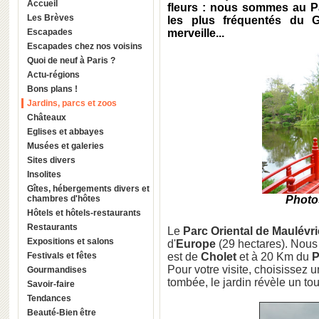
Accueil
fleurs : nous sommes au Pa
Les Brèves
les plus fréquentés du 
Escapades
merveille...
Escapades chez nos voisins
Quoi de neuf à Paris ?
Actu-régions
Bons plans !
Jardins, parcs et zoos
Châteaux
Eglises et abbayes
Musées et galeries
Sites divers
Insolites
Gîtes, hébergements divers et
chambres d'hôtes
Photos
Hôtels et hôtels-restaurants
Restaurants
Le
Parc Oriental de Maulévri
Expositions et salons
d'
Europe
(29 hectares). Nou
Festivals et fêtes
est de
Cholet
et à 20 Km du
P
Pour votre visite, choisissez u
Gourmandises
tombée, le jardin révèle un tou
Savoir-faire
Tendances
Beauté-Bien être