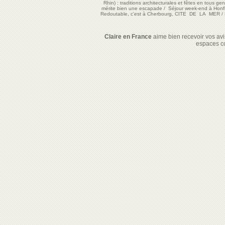
Rhin) : traditions architecturales et fêtes en tous ge
mérite bien une escapade
/
Séjour week-end à Honf
Redoutable, c'est à Cherbourg, CITE DE LA MER
/
Claire en France
aime bien recevoir vos avis
espaces c