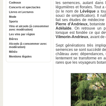
les semences, autant dans 
Cadeaux
légumières et florales. Tout 
Concerts et spectacles
(si le nom de
Lévêque
a tou
Livres et Lectures
souci de simplification). Il na
Mode
fait ses études de médecine 
Sports
Pierre d'Andrieux,
botanist
Vins et alcools (à consommer
Adélaïde
. On retrouve un p
avec modération)
lorsque est fondée ce qui de
Les vins par région
Vilmorin-Andrieux
, avant de
Bières
Alcools (à consommer avec
Sept générations très impli
modération)
semences se sont succédé d
Météo
château avec dépendances, u
Mentions légales
lentement se transforme en ar
rares que les voyageurs botan