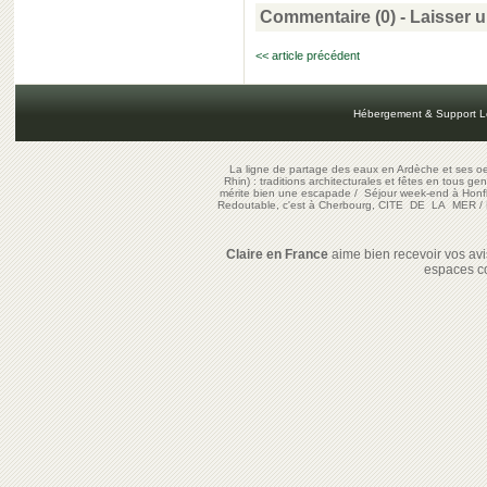
Commentaire (0) -
Laisser 
<< article précédent
Hébergement & Support L
La ligne de partage des eaux en Ardèche et ses oe
Rhin) : traditions architecturales et fêtes en tous ge
mérite bien une escapade
/
Séjour week-end à Honf
Redoutable, c'est à Cherbourg, CITE DE LA MER
/
Claire en France
aime bien recevoir vos avis
espaces c