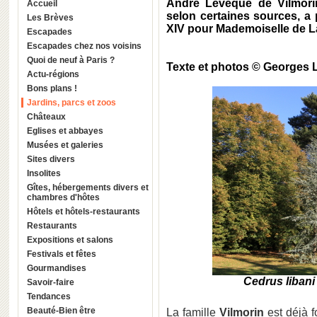
André Lévêque de Vilmorin
Accueil
selon certaines sources, a
Les Brèves
XIV pour Mademoiselle de La
Escapades
Escapades chez nos voisins
Quoi de neuf à Paris ?
Texte et photos © Georges
Actu-régions
Bons plans !
Jardins, parcs et zoos
Châteaux
Eglises et abbayes
Musées et galeries
Sites divers
Insolites
Gîtes, hébergements divers et
chambres d'hôtes
Hôtels et hôtels-restaurants
Restaurants
Expositions et salons
Festivals et fêtes
Gourmandises
Cedrus libani 
Savoir-faire
Tendances
Beauté-Bien être
La famille
Vilmorin
est déjà f