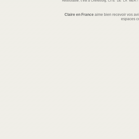
Redoutable, c'est à Cherbourg, CITE DE LA MER
/
Claire en France
aime bien recevoir vos avis
espaces c