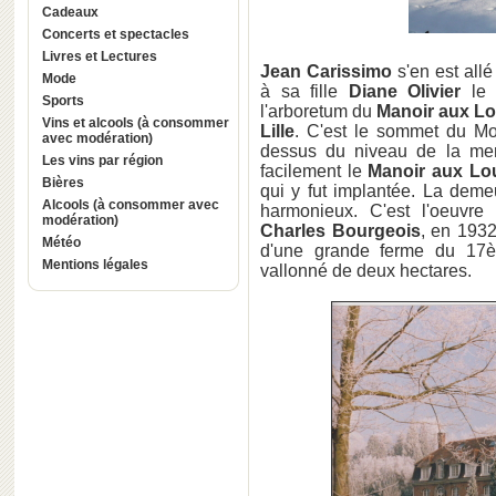
Cadeaux
Concerts et spectacles
Livres et Lectures
Jean Carissimo
s'en est all
Mode
à sa fille
Diane Olivier
le 
Sports
l'arboretum du
Manoir aux L
Vins et alcools (à consommer
Lille
. C'est le sommet du Mo
avec modération)
dessus du niveau de la mer)
Les vins par région
facilement le
Manoir aux Lo
Bières
qui y fut implantée. La dem
Alcools (à consommer avec
harmonieux. C'est l'oeuvre 
modération)
Charles Bourgeois
, en 1932
Météo
d'une grande ferme du 17èm
Mentions légales
vallonné de deux hectares.