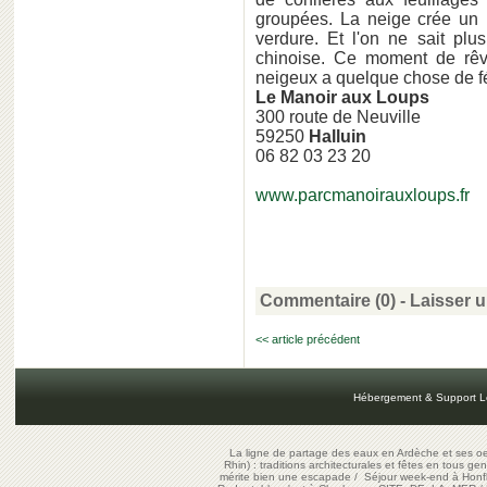
groupées. La neige crée un 
verdure. Et l'on ne sait plu
chinoise. Ce moment de rêve
neigeux a quelque chose de f
Le Manoir aux Loups
300 route de Neuville
59250
Halluin
06 82 03 23 20
www.parcmanoirauxloups.fr
Commentaire (0) -
Laisser 
<< article précédent
Hébergement & Support L
La ligne de partage des eaux en Ardèche et ses oe
Rhin) : traditions architecturales et fêtes en tous ge
mérite bien une escapade
/
Séjour week-end à Honf