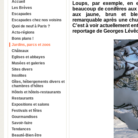
Accueil
Loups, par exemple, en e
Les Brèves
beaucoup de conifères aux f
Escapades
aux jaune, brun et bleu
remarquable après une chut
Escapades chez nos voisins
C'est à voir actuellement entr
Quoi de neuf à Paris ?
reportage de Georges Lévêq
Actu-régions
Bons plans !
Jardins, parcs et zoos
Châteaux
Eglises et abbayes
Musées et galeries
Sites divers
Insolites
Gîtes, hébergements divers et
chambres d'hôtes
Hôtels et hôtels-restaurants
Restaurants
Expositions et salons
Festivals et fêtes
Gourmandises
Savoir-faire
Tendances
Beauté-Bien être