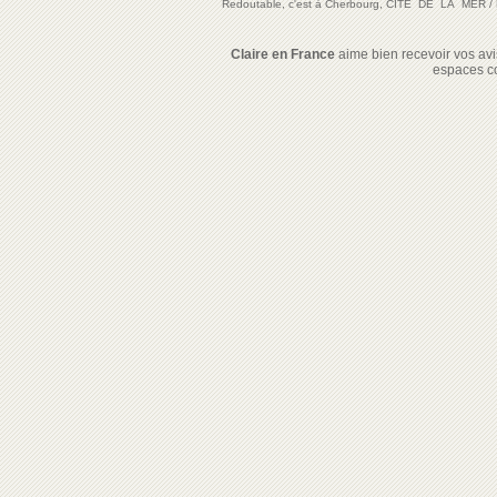
Redoutable, c'est à Cherbourg, CITE DE LA MER
/
Claire en France
aime bien recevoir vos avis
espaces c