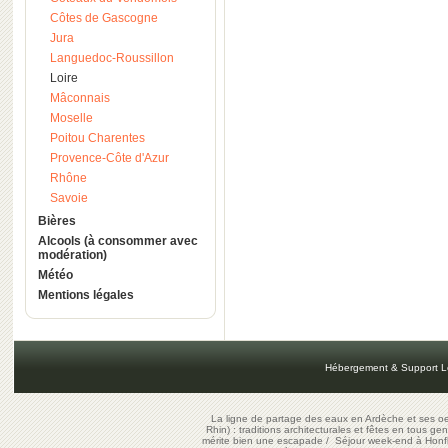
Côtes de Gascogne
Jura
Languedoc-Roussillon
Loire
Mâconnais
Moselle
Poitou Charentes
Provence-Côte d'Azur
Rhône
Savoie
Bières
Alcools (à consommer avec
modération)
Météo
Mentions légales
Hébergement & Support L
La ligne de partage des eaux en Ardèche et ses oe
Rhin) : traditions architecturales et fêtes en tous ge
mérite bien une escapade
/
Séjour week-end à Honf