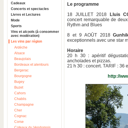
Cadeaux
Le programme
Concerts et spectacles
18 JUILLET 2018
Lluis 
Livres et Lectures
concert remarquable de deux 
Mode
Rythm and Blues
Sports
Vins et alcools (à consommer
8 et 9 AOÛT 2018
Gunhi
avec modération)
exceptionnels avec une star 
Les vins par région
Ardèche
Horaire
Alsace
20 h 30 : apéritif dégusta
Beaujolais
anchoïades et pizzas.
Bordeaux et alentours
21 h 30 : concert. TARIF : 36
Bergerac
http://w
Bourgogne
Bugey
Buzet
Cahors
Chablis
Champagne
Cher
Cognac
Corse
Coteaux du Vendomois