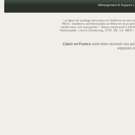
Hébergement & Support L
La ligne de partage des eaux en Ardèche et ses oe
Rhin) : traditions architecturales et fêtes en tous ge
mérite bien une escapade
/
Séjour week-end à Honf
Redoutable, c'est à Cherbourg, CITE DE LA MER
/
Claire en France
aime bien recevoir vos avis
espaces c