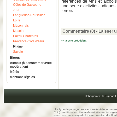
références de vins et alcool
Côtes de Gascogne
une série d'activités ludiques 
Jura
terroir.
Languedoc-Roussillon
Loire
Mâconnais
Moselle
Commentaire (0) -
Laisser 
Poitou Charentes
<< article précédent
Provence-Côte d'Azur
Rhône
Savoie
Bières
Alcools (à consommer avec
modération)
Météo
Mentions légales
Hébergement & Support L
La ligne de partage des eaux en Ardèche et ses oe
Rhin) : traditions architecturales et fêtes en tous ge
mérite bien une escapade
/
Séjour week-end à Honf