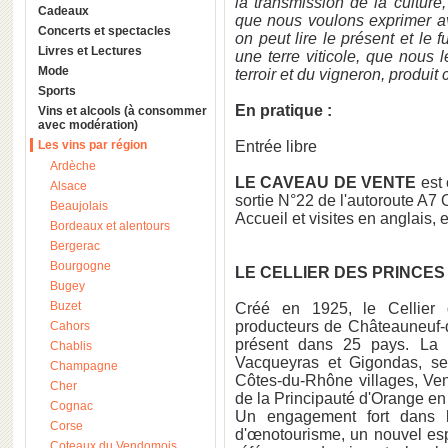
la transmission de la culture,
Cadeaux
que nous voulons exprimer av
Concerts et spectacles
on peut lire le présent et le f
Livres et Lectures
une terre viticole, que nous l
Mode
terroir et du vigneron, produit c
Sports
En pratique :
Vins et alcools (à consommer
avec modération)
Les vins par région
Entrée libre
Ardèche
LE CAVEAU DE VENTE
est 
Alsace
sortie N°22 de l'autoroute A
Beaujolais
Accueil et visites en anglais
Bordeaux et alentours
Bergerac
Bourgogne
LE CELLIER DES PRINCES
Bugey
Buzet
Créé en 1925, le Cellier
producteurs de Châteauneuf-d
Cahors
présent dans 25 pays. La 
Chablis
Vacqueyras et Gigondas, s
Champagne
Côtes-du-Rhône villages, Ven
Cher
de la Principauté d'Orange en
Cognac
Un engagement fort dans l
Corse
d'œnotourisme, un nouvel es
Coteaux du Vendomois