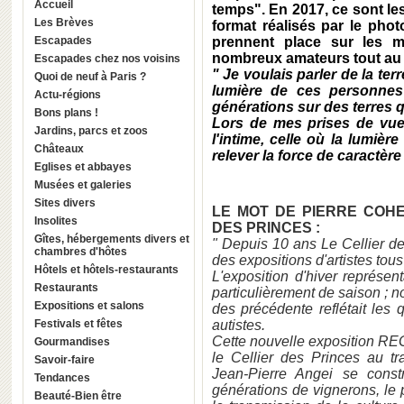
Accueil
temps". En 2017, ce sont le
Les Brèves
format réalisés par le pho
Escapades
prennent place sur les m
nombreux amateurs tout au 
Escapades chez nos voisins
" Je voulais parler de la ter
Quoi de neuf à Paris ?
lumière de ces personnes
Actu-régions
générations sur des terres qu
Bons plans !
Lors de mes prises de vues
Jardins, parcs et zoos
l'intime, celle où la lumièr
Châteaux
relever la force de caractère 
Eglises et abbayes
Musées et galeries
Sites divers
LE MOT DE PIERRE COH
Insolites
DES PRINCES :
Gîtes, hébergements divers et
" Depuis 10 ans Le Cellier des
chambres d'hôtes
des expositions d'artistes tous
Hôtels et hôtels-restaurants
L'exposition d'hiver représen
Restaurants
particulièrement de saison ; n
Expositions et salons
des précédente reflétait les 
Festivals et fêtes
autistes.
Cette nouvelle exposition
Gourmandises
le Cellier des Princes au tr
Savoir-faire
Jean-Pierre Angei se const
Tendances
générations de vignerons, le pèr
Beauté-Bien être