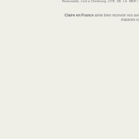
Redoutable, c'est à Cherbourg, CITE DE LA MER
/
Claire en France
aime bien recevoir vos avis
espaces c