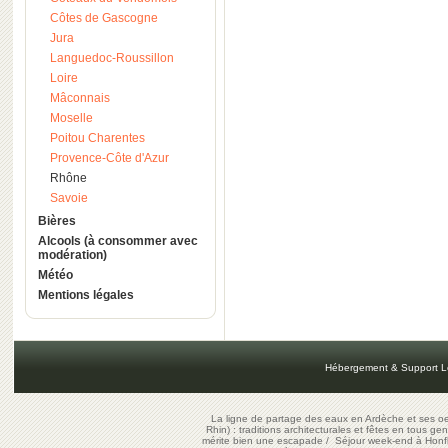
Côtes de Gascogne
Jura
Languedoc-Roussillon
Loire
Mâconnais
Moselle
Poitou Charentes
Provence-Côte d'Azur
Rhône
Savoie
Bières
Alcools (à consommer avec
modération)
Météo
Mentions légales
Hébergement & Support L
La ligne de partage des eaux en Ardèche et ses oe
Rhin) : traditions architecturales et fêtes en tous ge
mérite bien une escapade
/
Séjour week-end à Honf