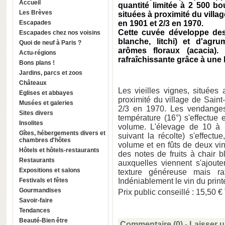
Accueil
quantité limitée à 2 500 bo
Les Brèves
situées à proximité du villa
Escapades
en 1901 et 2/3 en 1970.
Cette cuvée développe des
Escapades chez nos voisins
blanche, litchi) et d'agr
Quoi de neuf à Paris ?
arômes floraux (acacia)
Actu-régions
rafraîchissante grâce à une b
Bons plans !
Jardins, parcs et zoos
Châteaux
Les vieilles vignes, situées 
Eglises et abbayes
proximité du village de Saint
Musées et galeries
2/3 en 1970. Les vendanges
Sites divers
température (16°) s'effectue
Insolites
volume. L'élevage de 10 à 1
Gîtes, hébergements divers et
suivant la récolte) s'effect
chambres d'hôtes
volume et en fûts de deux 
Hôtels et hôtels-restaurants
des notes de fruits à chair b
Restaurants
auxquelles viennent s'ajoute
Expositions et salons
texture généreuse mais raf
Festivals et fêtes
Indéniablement le vin du prin
Gourmandises
Prix public conseillé : 15,50 
Savoir-faire
Tendances
Beauté-Bien être
Commentaire (0) -
Laisser 