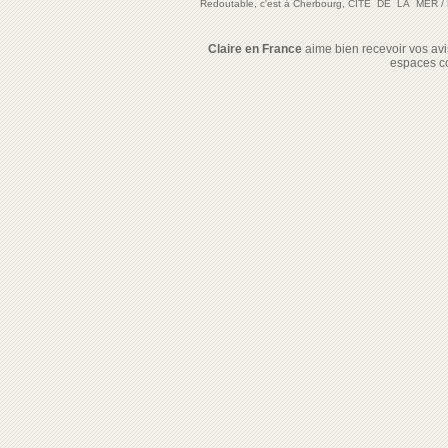
Redoutable, c'est à Cherbourg, CITE DE LA MER
/
Claire en France
aime bien recevoir vos avis
espaces c