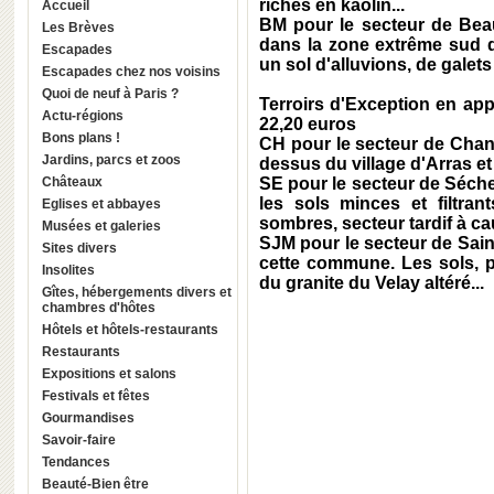
riches en kaolin...
Accueil
BM
pour le secteur de
Bea
Les Brèves
dans la zone extrême sud de 
Escapades
un sol d'alluvions, de galets 
Escapades chez nos voisins
Quoi de neuf à Paris ?
Terroirs d'Exception en ap
Actu-régions
22,20 euros
Bons plans !
CH
pour le secteur de
Chan
Jardins, parcs et zoos
dessus du village d'Arras et
Châteaux
SE
pour le secteur de
Séch
les sols minces et filtra
Eglises et abbayes
sombres, secteur tardif à cau
Musées et galeries
SJM
pour le secteur de
Sain
Sites divers
cette commune. Les sols, 
Insolites
du granite du Velay altéré...
Gîtes, hébergements divers et
chambres d'hôtes
Hôtels et hôtels-restaurants
Restaurants
Expositions et salons
Festivals et fêtes
Gourmandises
Savoir-faire
Tendances
Beauté-Bien être