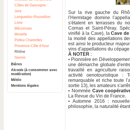
Côtes de Gascogne
Jura
Sur la rive gauche du Rhô
Languedoc-Roussillon
l'Hermitage domine l'appella
s'étalent en terrasses du n
Loire
Cornas et Saint-Péray. Spéc
Mâconnais
vinifié à la Cave), la
Cave de 
Moselle
la moitié des appellations d
Poitou Charentes
est ainsi le producteur majeu
Provence-Côte d'Azur
vins d'appellations du cépag
Rhône
À NOTER
:
Savoie
• Pionnière en Développement
Bières
une démarche globale d'entrep
travaillé en agriculture rai
Alcools (à consommer avec
modération)
activité oenotouristique 
Météo
remarquable et riche toute l'
sortie 13), les amateurs s'arr
Mentions légales
• Nommée
Cave coopérativ
La Revue du Vin de France.
• Automne 2016 : nouvelle 
philosophie, la naturalité étant