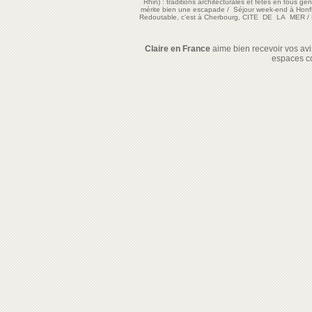
Rhin) : traditions architecturales et fêtes en tous ge
mérite bien une escapade
/
Séjour week-end à Honf
Redoutable, c'est à Cherbourg, CITE DE LA MER
/
Claire en France
aime bien recevoir vos avis
espaces c