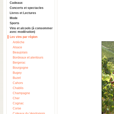
Cadeaux
Concerts et spectacles
Livres et Lectures
Mode
Sports
Vins et alcools (à consommer
avec modération)
Les vins par région
Ardèche
Alsace
Beaujolais
Bordeaux et alentours
Bergerac
Bourgogne
Bugey
Buzet
Cahors
Chablis
Champagne
Cher
Cognac
Corse
Coteaux du Vendomois