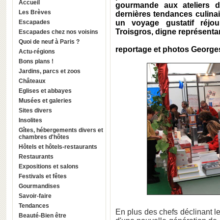
Accueil
gourmande aux ateliers d
Les Brèves
dernières tendances culinai
Escapades
un voyage gustatif réjou
Troisgros, digne représentan
Escapades chez nos voisins
Quoi de neuf à Paris ?
reportage et photos Georg
Actu-régions
Bons plans !
Jardins, parcs et zoos
Châteaux
Eglises et abbayes
Musées et galeries
Sites divers
Insolites
Gîtes, hébergements divers et
chambres d'hôtes
Hôtels et hôtels-restaurants
Restaurants
Expositions et salons
Festivals et fêtes
Gourmandises
Savoir-faire
Tendances
En plus des chefs déclinant le
Beauté-Bien être