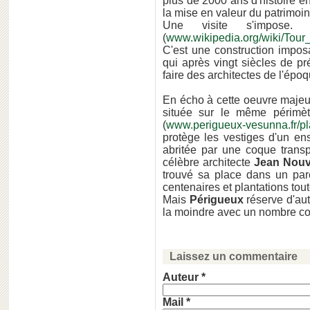
plus de 2000 ans d'histoire en
la mise en valeur du patrimoin
Une visite s'impos
(
www.wikipedia.org/wiki/Tou
C'est une construction impo
qui après vingt siècles de p
faire des architectes de l'époq
En écho à cette oeuvre majeu
située sur le même périmèt
(
www.perigueux-vesunna.fr/pl
protège les vestiges d'un en
abritée par une coque transpa
célèbre architecte
Jean Nouv
trouvé sa place dans un par
centenaires et plantations tout
Mais
Périgueux
réserve d'aut
la moindre avec un nombre co
Laissez un commentaire
Auteur *
Mail *