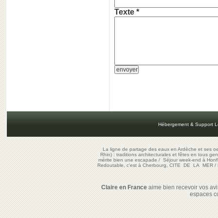
Texte *
Hébergement & Support L
La ligne de partage des eaux en Ardèche et ses oe
Rhin) : traditions architecturales et fêtes en tous ge
mérite bien une escapade
/
Séjour week-end à Honf
Redoutable, c'est à Cherbourg, CITE DE LA MER
/
Claire en France
aime bien recevoir vos avis
espaces c