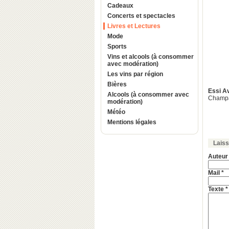
Cadeaux
Concerts et spectacles
Livres et Lectures
Mode
Sports
Vins et alcools (à consommer
avec modération)
Les vins par région
Bières
Essi A
Alcools (à consommer avec
Champa
modération)
Météo
Mentions légales
Lais
Auteur
Mail *
Texte *