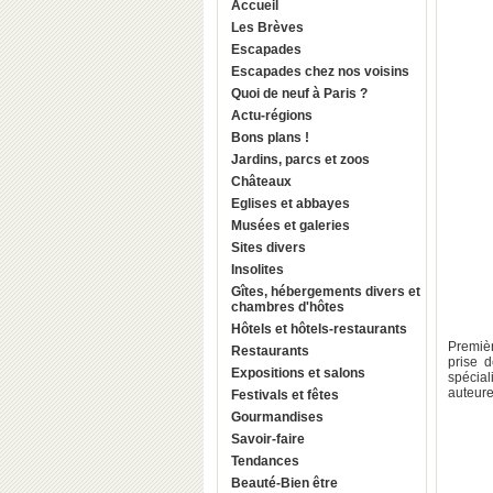
Accueil
Les Brèves
Escapades
Escapades chez nos voisins
Quoi de neuf à Paris ?
Actu-régions
Bons plans !
Jardins, parcs et zoos
Châteaux
Eglises et abbayes
Musées et galeries
Sites divers
Insolites
Gîtes, hébergements divers et
chambres d'hôtes
Hôtels et hôtels-restaurants
Premièr
Restaurants
prise 
Expositions et salons
spécia
auteur
Festivals et fêtes
Gourmandises
Savoir-faire
Tendances
Beauté-Bien être