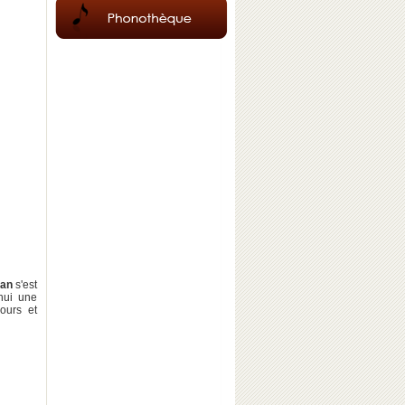
lan
s'est
hui une
ours et