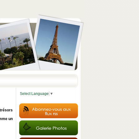
Select Language
▼
trésors
omme un