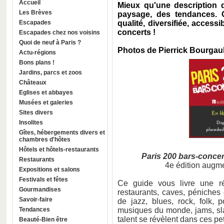
Accueil
Mieux qu'une description d
Les Brèves
paysage, des tendances. 
Escapades
qualité, diversifiée, accessi
concerts !
Escapades chez nos voisins
Quoi de neuf à Paris ?
Photos de Pierrick Bourgaul
Actu-régions
Bons plans !
Jardins, parcs et zoos
Châteaux
Eglises et abbayes
Musées et galeries
Sites divers
Insolites
Gîtes, hébergements divers et
chambres d'hôtes
Hôtels et hôtels-restaurants
Paris 200 bars-conce
Restaurants
4e édition augm
Expositions et salons
Festivals et fêtes
Ce guide vous livre une réj
Gourmandises
restaurants, caves, péniches 
Savoir-faire
de jazz, blues, rock, folk,
Tendances
musiques du monde, jams, sla
talent se révèlent dans ces pet
Beauté-Bien être