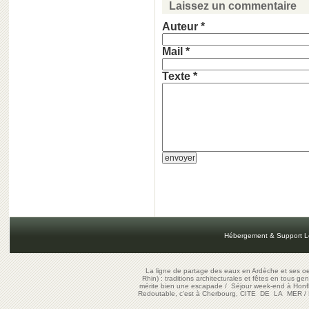
Laissez un commentaire
Auteur *
Mail *
Texte *
Hébergement & Support L
La ligne de partage des eaux en Ardèche et ses oe
Rhin) : traditions architecturales et fêtes en tous ge
mérite bien une escapade
/
Séjour week-end à Honf
Redoutable, c'est à Cherbourg, CITE DE LA MER
/