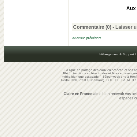
Aux 
Commentaire (0) -
Laisser 
<< article précédent
Hébergement & Support L
La ligne de partage des eaux en Ardèche et ses oe
Rhin) : traditions architecturales et fêtes en tous ge
mérite bien une escapade
/
Séjour week-end à Honf
Redoutable, c'est à Cherbourg, CITE DE LA MER
/
Claire en France
aime bien recevoir vos avis
espaces c