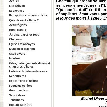
Cocteau qui prenait souvent
Accueil
se fit également écrivain ("L
Les Brèves
"Qui confie, doit" écrit-il 
Escapades
désopilants, émouvants parfo
Escapades chez nos voisins
le jour des morts à 12h45. L'
Quoi de neuf à Paris ?
Actu-régions
Bons plans !
Jardins, parcs et zoos
Châteaux
Eglises et abbayes
Musées et galeries
Sites divers
Insolites
Gîtes, hébergements divers et
chambres d'hôtes
Hôtels et hôtels-restaurants
Restaurants
Expositions et salons
Festivals et fêtes
Gourmandises
Savoir-faire
Michel Oliver
Tendances
Beauté-Bien être