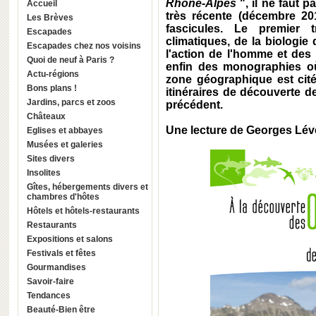
Rhône-Alpes
", il ne faut p
Accueil
très récente (décembre 2
Les Brèves
fascicules. Le premier t
Escapades
climatiques, de la biologie
Escapades chez nos voisins
l'action de l'homme et des
Quoi de neuf à Paris ?
enfin des monographies où
Actu-régions
zone géographique est cité 
Bons plans !
itinéraires de découverte de
Jardins, parcs et zoos
précédent.
Châteaux
Une lecture de Georges Lé
Eglises et abbayes
Musées et galeries
Sites divers
Insolites
Gîtes, hébergements divers et
chambres d'hôtes
Hôtels et hôtels-restaurants
Restaurants
Expositions et salons
Festivals et fêtes
Gourmandises
Savoir-faire
Tendances
Beauté-Bien être