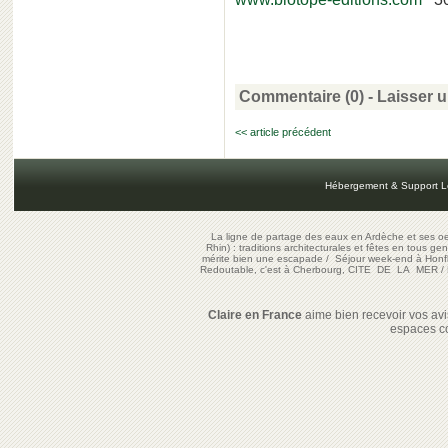
Commentaire (0) -
Laisser 
<< article précédent
Hébergement & Support L
La ligne de partage des eaux en Ardèche et ses oe
Rhin) : traditions architecturales et fêtes en tous ge
mérite bien une escapade
/
Séjour week-end à Honf
Redoutable, c'est à Cherbourg, CITE DE LA MER
/
Claire en France
aime bien recevoir vos avis
espaces c