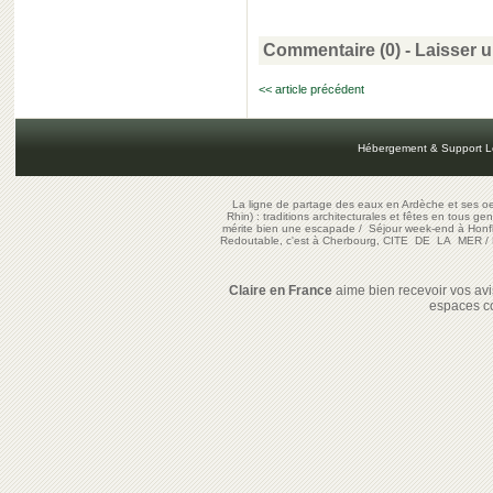
Commentaire (0) -
Laisser 
<< article précédent
Hébergement & Support L
La ligne de partage des eaux en Ardèche et ses oe
Rhin) : traditions architecturales et fêtes en tous ge
mérite bien une escapade
/
Séjour week-end à Honf
Redoutable, c'est à Cherbourg, CITE DE LA MER
/
Claire en France
aime bien recevoir vos avis
espaces c