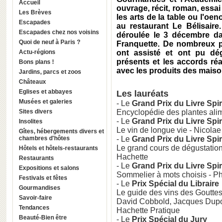
Accueil
ouvrage, récit, roman, essai
Les Brèves
les arts de la table ou l'oen
Escapades
au restaurant Le Bélisaire
Escapades chez nos voisins
déroulée le 3 décembre da
Quoi de neuf à Paris ?
Franquette. De nombreux p
Actu-régions
ont assisté et ont pu dé
présents et les accords ré
Bons plans !
avec les produits des maiso
Jardins, parcs et zoos
Châteaux
Eglises et abbayes
Les lauréats
Musées et galeries
- Le
Grand Prix du Livre Spir
Sites divers
Encyclopédie des plantes alim
- Le
Grand Prix du Livre Spi
Insolites
Le vin de longue vie - Nicola
Gîtes, hébergements divers et
chambres d'hôtes
- Le
Grand Prix du Livre Spir
Le grand cours de dégustation 
Hôtels et hôtels-restaurants
Hachette
Restaurants
- Le
Grand Prix du Livre Spir
Expositions et salons
Sommelier à mots choisis - Ph
Festivals et fêtes
- Le
Prix Spécial du Libraire
Gourmandises
Le guide des vins des Gouttes
Savoir-faire
David Cobbold, Jacques Dupon
Tendances
Hachette Pratique
Beauté-Bien être
- Le
Prix Spécial du Jury