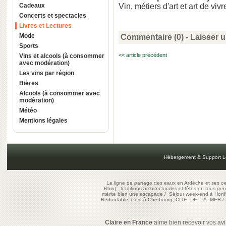
Cadeaux
Vin, métiers d'art et art de viv
Concerts et spectacles
Livres et Lectures
Mode
Commentaire (0) -
Laisser 
Sports
<< article précédent
Vins et alcools (à consommer
avec modération)
Les vins par région
Bières
Alcools (à consommer avec
modération)
Météo
Mentions légales
Hébergement & Support L
La ligne de partage des eaux en Ardèche et ses oe
Rhin) : traditions architecturales et fêtes en tous ge
mérite bien une escapade
/
Séjour week-end à Honf
Redoutable, c'est à Cherbourg, CITE DE LA MER
/
Claire en France
aime bien recevoir vos avis