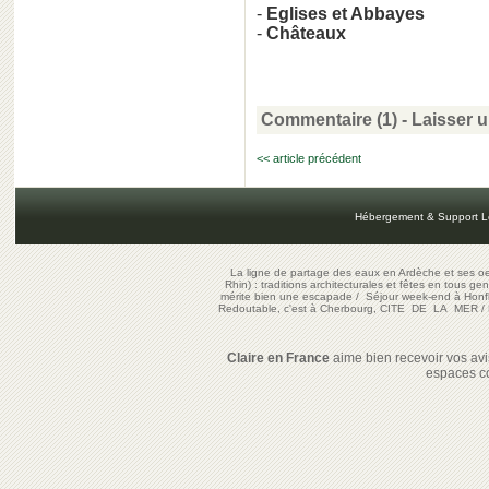
-
Eglises et Abbayes
-
Châteaux
Commentaire (1)
-
Laisser 
<< article précédent
Hébergement & Support L
La ligne de partage des eaux en Ardèche et ses oe
Rhin) : traditions architecturales et fêtes en tous ge
mérite bien une escapade
/
Séjour week-end à Honf
Redoutable, c'est à Cherbourg, CITE DE LA MER
/
Claire en France
aime bien recevoir vos avis
espaces c