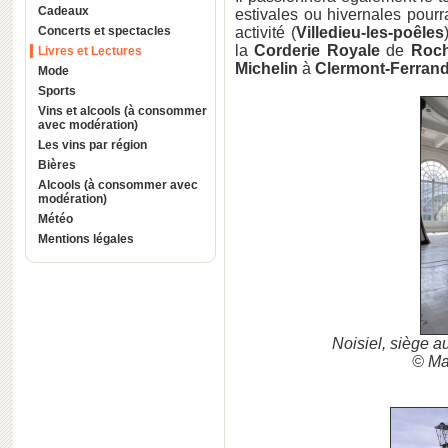
Cadeaux
estivales ou hivernales pour
Concerts et spectacles
activité (
Villedieu-les-poêles
la
Corderie Royale
de
Roch
Livres et Lectures
Michelin
à
Clermont-Ferran
Mode
Sports
Vins et alcools (à consommer
avec modération)
Les vins par région
Bières
Alcools (à consommer avec
modération)
Météo
Mentions légales
Noisiel, siège a
© Ma