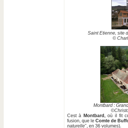
Saint Etienne, site 
© Char
Montbard : Grand
©Christo
Cest à
Montbard,
où il fit 
fusion, que le
Comte de Buff
naturelle
", en 36 volumes).