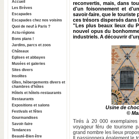
Accueil
reconvertis, mais, dans tou
Les Brèves
d'un foisonnement et d'une
Escapades
savoir-faire, que le tourist
ces trésors dispersés dans
Escapades chez nos voisins
"Les plus beaux lieux du Pat
Quoi de neuf à Paris ?
nouvel opus du bonhomme Mi
Actu-régions
industriels. A découvrir d'u
Bons plans !
Jardins, parcs et zoos
Châteaux
Eglises et abbayes
Musées et galeries
Sites divers
Insolites
Gîtes, hébergements divers et
chambres d'hôtes
Hôtels et hôtels-restaurants
Restaurants
Expositions et salons
Usine de choco
Festivals et fêtes
© Ma
Gourmandises
Tirés à 20 000 exemplaires
Savoir-faire
voyageur féru de tourisme 
Tendances
grand nombre les lieux propo
Beauté-Bien être
Il passionnera également le t