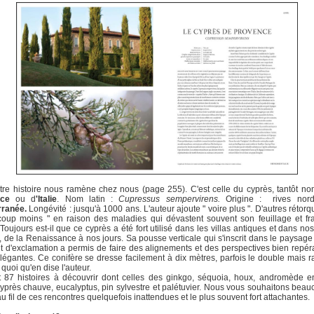
re histoire nous ramène chez nous (page 255). C'est celle du cyprès, tantôt 
nce
ou d
'Italie
. Nom latin :
Cupressus sempervirens.
Origine : rives nor
rranée.
Longévité : jusqu'à 1000 ans. L'auteur ajoute " voire plus ". D'autres rétorq
oup moins " en raison des maladies qui dévastent souvent son feuillage et fra
. Toujours est-il que ce cyprès a été fort utilisé dans les villas antiques et dans nos
, de la Renaissance à nos jours. Sa pousse verticale qui s'inscrit dans le paysa
t d'exclamation a permis de faire des alignements et des perspectives bien repér
élégantes. Ce conifère se dresse facilement à dix mètres, parfois le double mais 
e quoi qu'en dise l'auteur.
 87 histoires à découvrir dont celles des ginkgo, séquoia, houx, andromède e
cyprès chauve, eucalyptus, pin sylvestre et palétuvier. Nous vous souhaitons bea
 au fil de ces rencontres quelquefois inattendues et le plus souvent fort attachantes.