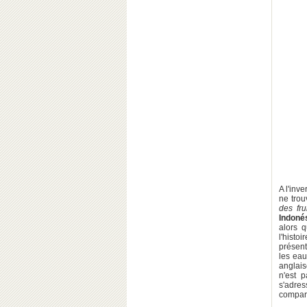
A l'inv
ne trou
des fru
Indoné
alors 
l'histo
présent
les eau
anglais
n'est 
s'adres
compare