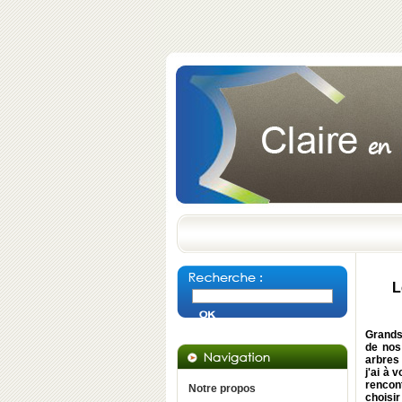
L
Grands
de nos 
arbres 
j'ai à 
rencon
Notre propos
choisi