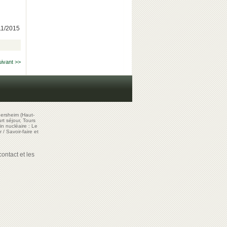
/11/2015
uivant >>
ersheim (Haut-
t séjour, Tours
in nucléaire : Le
r
/
Savoir-faire et
ontact et les