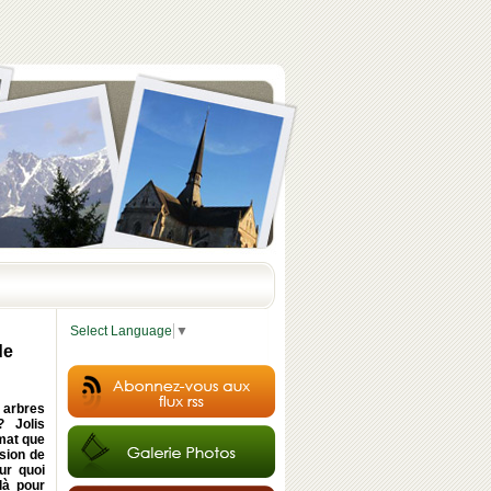
Select Language
▼
de
 arbres
 ? Jolis
imat que
asion de
ur quoi
là pour