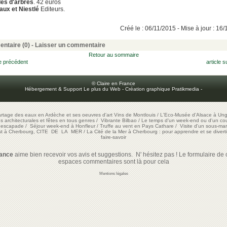
es d'arbres
. 42 euros
aux et Niestlé
Editeurs.
Créé le : 06/11/2015 - Mise à jour : 16
ntaire (0) -
Laisser un commentaire
Retour au sommaire
le précédent
article s
© Claire en France
Hébergement & Support Le plus du Web
-
Création graphique Pratikmedia
-
artage des eaux en Ardèche et ses oeuvres d'art
Vins de Montlouis
/
L'Eco-Musée d'Alsace à Ung
ons architecturales et fêtes en tous genres
/
Vibrante Bilbao
/
Le temps d'un week-end ou d'un cour
e escapade
/
Séjour week-end à Honfleur
/
Truffe au vent en Pays Cathare
/
Visite d'un sous-mar
est à Cherbourg, CITE DE LA MER
/
La Cité de la Mer à Cherbourg : pour apprendre et se diverti
faire-savoir
rance
aime bien recevoir vos avis et suggestions. N' hésitez pas ! Le formulaire de c
espaces commentaires sont là pour cela
Mentions légales