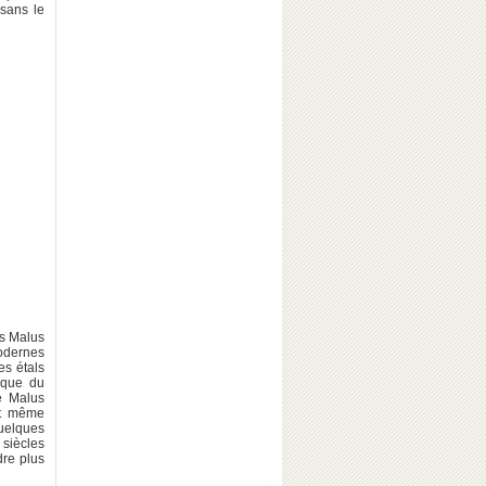
 sans le
is Malus
modernes
es étals
ique du
e Malus
et même
quelques
 siècles
dre plus