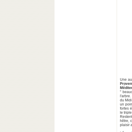
Une aut
Prove
Médite
" beauc
l'arbre
du Midi
un poin
fortes 
le tripl
Restent
hêtre, 
plaisir