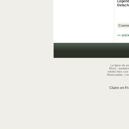
Légend
Delach
Comme
<< artic
La ligne de p
Rhin) : traditi
mérite bien un
Redoutable, c'
Claire en F