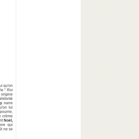
ui qu'on
 le "
Roi
origine
élébrité
ry
narre
'on lui
pourrie,
de crème
rit
Noël,
one qui
ût ne se