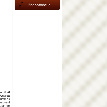
par
Noël
Andrea
lustrées
 peuvent
sapin de