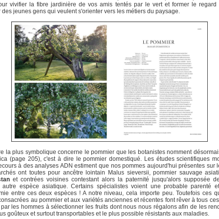
ur vivifier la fibre jardinière de vos amis tentés par le vert et former le regard
 des jeunes gens qui veulent s'orienter vers les métiers du paysage.
ire la plus symbolique concerne le pommier que les botanistes nomment désorma
ca (page 205), c'est à dire le pommier domestiqué. Les études scientifiques 
ecours à des analyses ADN estiment que nos pommes aujourd'hui présentes sur l
rchés ont toutes pour ancêtre lointain Malus sieversii, pommier sauvage asiat
stan
et contrées voisines contestant alors la paternité jusqu'alors supposée d
, autre espèce asiatique. Certains spécialistes voient une probable parenté 
ie entre ces deux espèces ! A notre niveau, cela importe peu. Toutefois ces 
onsacrées au pommier et aux variétés anciennes et récentes font rêver à tous ces
par les hommes à sélectionner les fruits dont nous nous régalons afin de les ren
lus goûteux et surtout transportables et le plus possible résistants aux maladies.