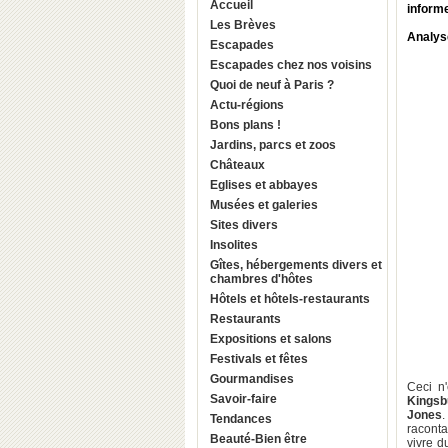
Accueil
inform
Les Brèves
Analys
Escapades
Escapades chez nos voisins
Quoi de neuf à Paris ?
Actu-régions
Bons plans !
Jardins, parcs et zoos
Châteaux
Eglises et abbayes
Musées et galeries
Sites divers
Insolites
Gîtes, hébergements divers et
chambres d'hôtes
Hôtels et hôtels-restaurants
Restaurants
Expositions et salons
Festivals et fêtes
Gourmandises
Ceci n'
Savoir-faire
Kingsb
Jones
.
Tendances
raconta
Beauté-Bien être
vivre d