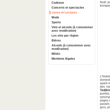
Noël po
Cadeaux
tromper
Concerts et spectacles
Livres et Lectures
Mode
Sports
Vins et alcools (à consommer
avec modération)
Les vins par région
Bières
Alcools (à consommer avec
modération)
Météo
Mentions légales
L'histo
domesti
ayant r
des ma
Tadjiki
pumila
synonym
pages c
passés 
gros, p