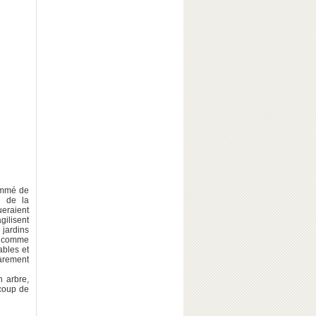
nommé de
d de la
ueraient
gilisent
 jardins
ge comme
ables et
rarement
n arbre,
ucoup de