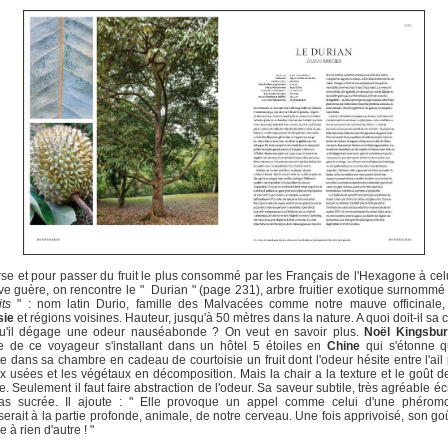
erse et pour passer du fruit le plus consommé par les Français de l'Hexagone à cel
ve guère, on rencontre le " Durian " (page 231), arbre fruitier exotique surnommé
its
" : nom latin Durio, famille des Malvacées comme notre mauve officinale, 
sie
et régions voisines. Hauteur, jusqu'à 50 mètres dans la nature. A quoi doit-il sa c
qu'il dégage une odeur nauséabonde ? On veut en savoir plus.
Noël Kingsbu
ire de ce voyageur s'installant dans un hôtel 5 étoiles en
Chine
qui s'étonne qu
e dans sa chambre en cadeau de courtoisie un fruit dont l'odeur hésite entre l'ail 
x usées et les végétaux en décomposition. Mais la chair a la texture et le goût 
e. Seulement il faut faire abstraction de l'odeur. Sa saveur subtile, très agréable éc
pas sucrée. Il ajoute : " Elle provoque un appel comme celui d'une phérom
serait à la partie profonde, animale, de notre cerveau. Une fois apprivoisé, son go
 à rien d'autre ! "