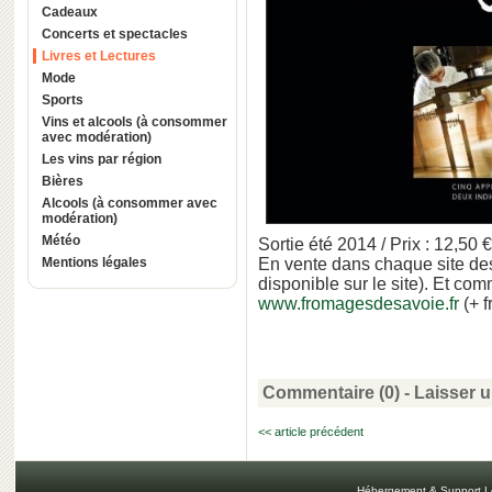
Cadeaux
Concerts et spectacles
Livres et Lectures
Mode
Sports
Vins et alcools (à consommer
avec modération)
Les vins par région
Bières
Alcools (à consommer avec
modération)
Météo
Sortie été 2014 / Prix : 12,50
Mentions légales
En vente dans chaque site des
disponible sur le site). Et co
www.fromagesdesavoie.fr
(+ f
Commentaire (0) -
Laisser 
<< article précédent
Hébergement & Support L