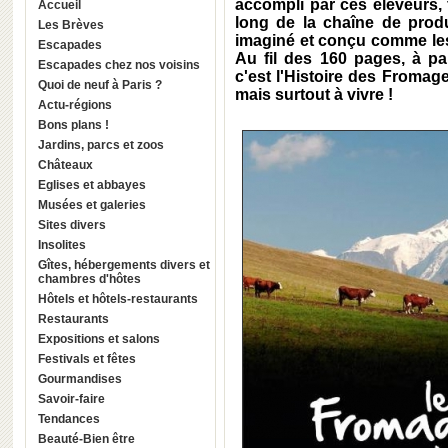
accompli par ces éleveurs, 
Accueil
long de la chaîne de prod
Les Brèves
imaginé et conçu comme les p
Escapades
Au fil des 160 pages, à pa
Escapades chez nos voisins
c'est l'Histoire des Fromage
Quoi de neuf à Paris ?
mais surtout à vivre !
Actu-régions
Bons plans !
Jardins, parcs et zoos
Châteaux
Eglises et abbayes
Musées et galeries
Sites divers
Insolites
Gîtes, hébergements divers et
chambres d'hôtes
Hôtels et hôtels-restaurants
Restaurants
Expositions et salons
Festivals et fêtes
Gourmandises
Savoir-faire
Tendances
Beauté-Bien être