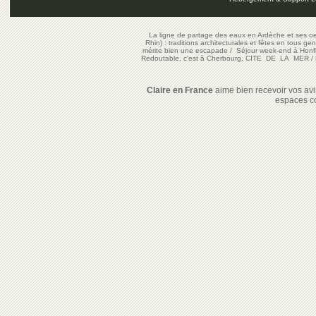
La ligne de partage des eaux en Ardèche et ses oe
Rhin) : traditions architecturales et fêtes en tous ge
mérite bien une escapade
/
Séjour week-end à Honf
Redoutable, c'est à Cherbourg, CITE DE LA MER
/
Claire en France
aime bien recevoir vos avis
espaces c