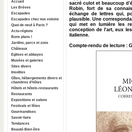
Accueil
sacré culot et beaucoup d'é
Les Brèves
Robin, fort de sa connai
Escapades
échange de lettres qui, p
plausible. Une corresponda
Escapades chez nos voisins
qui met en lumière les r
Quoi de neuf à Paris ?
conception de l'art, eux l
Actu-régions
italienne.
Bons plans !
Jardins, parcs et zoos
Compte-rendu de lecture : 
Châteaux
Eglises et abbayes
Musées et galeries
Sites divers
Insolites
Gîtes, hébergements divers et
chambres d'hôtes
Hôtels et hôtels-restaurants
Restaurants
Expositions et salons
Festivals et fêtes
Gourmandises
Savoir-faire
Tendances
Beauté-Bien être