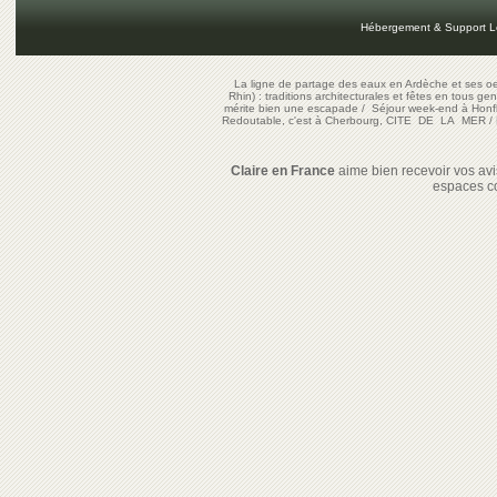
Hébergement & Support L
La ligne de partage des eaux en Ardèche et ses oe
Rhin) : traditions architecturales et fêtes en tous ge
mérite bien une escapade
/
Séjour week-end à Honf
Redoutable, c'est à Cherbourg, CITE DE LA MER
/
Claire en France
aime bien recevoir vos avis
espaces c