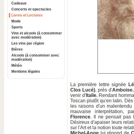
Cadeaux
Concerts et spectacles
Livres et Lectures
Mode
Sports
Vins et alcools (à consommer
avec modération)
Les vins par région
Bières
Alcools (à consommer avec
modération)
Météo
Mentions légales
La première lettre signée
Lé
Clos Lucé)
, près d'
Amboise
venir d'
Italie.
Rendant homm
Toscan plutôt qu'en latin. Dès
les raisons d'un malentendu 
mauvaise interprétation, p
Florence
. Il ne pensait pas 
Désireux d'apaiser leurs relat
sur l'Art et la notion toute rela
Michel-Ange
lui répond de
C