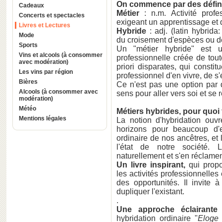
On commence par des défin
Cadeaux
Métier
: n.m. Activité profes
Concerts et spectacles
exigeant un apprentissage et 
Livres et Lectures
Hybride
: adj. (latin hybrida
Mode
du croisement d'espèces ou de
Sports
Un "métier hybride" est 
Vins et alcools (à consommer
professionnelle créée de tout
avec modération)
priori disparates, qui consti
Les vins par région
professionnel d'en vivre, de s
Bières
Ce n'est pas une option par d
Alcools (à consommer avec
sens pour aller vers soi et se
modération)
Météo
Métiers hybrides, pour quoi 
Mentions légales
La notion d'hybridation ouv
horizons pour beaucoup d'e
ordinaire de nos ancêtres, et
l'état de notre société. L
naturellement et s'en réclamen
Un livre inspirant,
qui propo
les activités professionnelles
des opportunités. Il invite 
dupliquer l'existant.
.
Une approche éclairante
p
hybridation ordinaire "
Eloge 