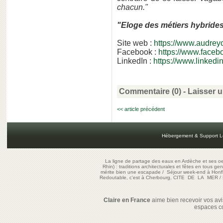
chacun."
"Eloge des métiers hybride
Site web :
https://www.audrey
Facebook :
https://www.faceb
LinkedIn :
https://www.linkedi
Commentaire (0) -
Laisser 
<< article précédent
Hébergement & Support L
La ligne de partage des eaux en Ardèche et ses oe
Rhin) : traditions architecturales et fêtes en tous ge
mérite bien une escapade
/
Séjour week-end à Honf
Redoutable, c'est à Cherbourg, CITE DE LA MER
/
Claire en France
aime bien recevoir vos avis
espaces c