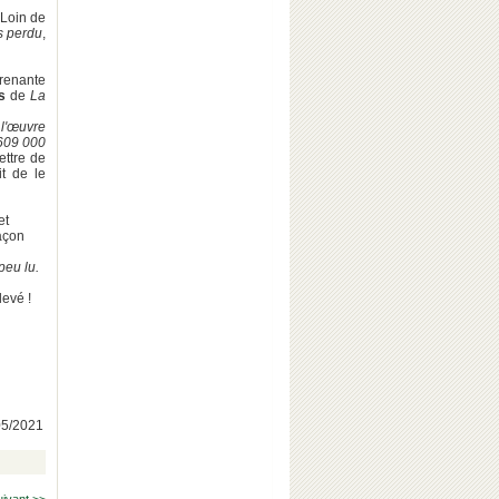
 Loin de
s perdu
,
prenante
s
de
La
 l'œuvre
 609 000
ttre de
it de le
et
façon
peu lu.
levé !
/05/2021