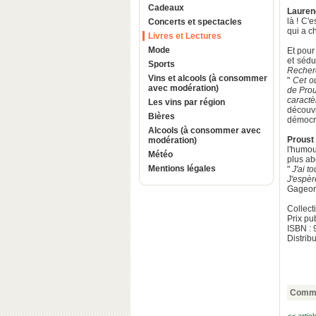
Cadeaux
Lauren
là ! C'
Concerts et spectacles
qui a c
Livres et Lectures
Mode
Et pour
et sédu
Sports
Recher
Vins et alcools (à consommer
"
Cet ou
avec modération)
de Prou
caractè
Les vins par région
découv
Bières
démocra
Alcools (à consommer avec
Proust
modération)
l'humo
Météo
plus ab
Mentions légales
"
J'ai t
J'espèr
Gageon
Collect
Prix pu
ISBN :
Distrib
Comme