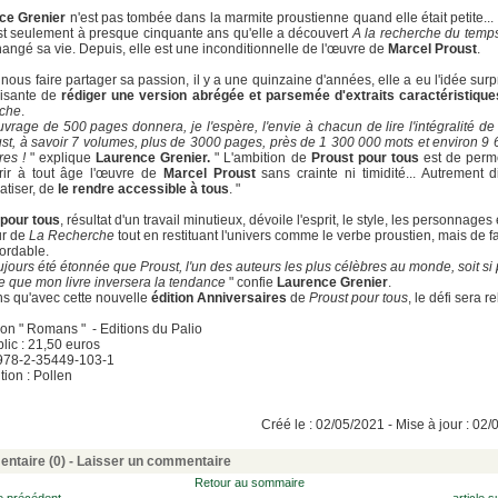
ce Grenier
n'est pas tombée dans la marmite proustienne quand elle était petite...
est seulement à presque cinquante ans qu'elle a découvert
A la recherche du temp
hangé sa vie. Depuis, elle est une inconditionnelle de l'œuvre de
Marcel Proust
.
 nous faire partager sa passion, il y a une quinzaine d'années, elle a eu l'idée sur
isante de
rédiger une version abrégée et parsemée d'extraits caractéristique
che
.
vrage de 500 pages donnera, je l'espère, l'envie à chacun de lire l'intégralité de
st, à savoir 7 volumes, plus de 3000 pages, près de 1 300 000 mots et environ 9
res !
" explique
Laurence Grenier.
" L'ambition de
Proust pour tous
est de perme
rir à tout âge l'œuvre de
Marcel Proust
sans crainte ni timidité... Autrement d
tiser, de
le rendre accessible à tous
. "
 pour tous
, résultat d'un travail minutieux, dévoile l'esprit, le style, les personnages 
ur de
La Recherche
tout en restituant l'univers comme le verbe proustien, mais de 
ordable.
oujours été étonnée que Proust, l'un des auteurs les plus célèbres au monde, soit si 
e que mon livre inversera la tendance
" confie
Laurence Grenier
.
s qu'avec cette nouvelle
édition Anniversaires
de
Proust pour tous
, le défi sera re
ion " Romans " - Editions du Palio
blic : 21,50 euros
 978-2-35449-103-1
ution : Pollen
Créé le : 02/05/2021 - Mise à jour : 02
ntaire (0) -
Laisser un commentaire
Retour au sommaire