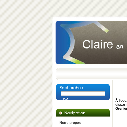
À l'oc
dispar
Grenier
Notre propos