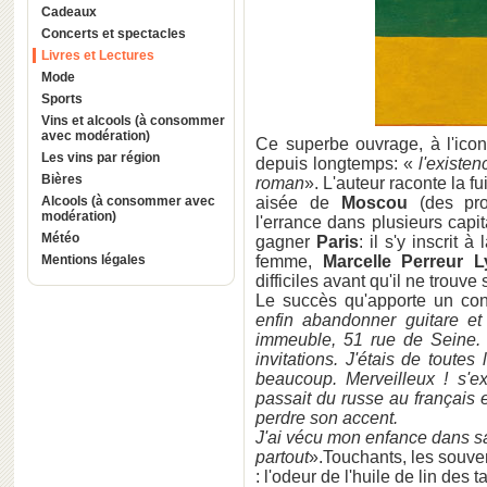
Cadeaux
Concerts et spectacles
Livres et Lectures
Mode
Sports
Vins et alcools (à consommer
avec modération)
Ce superbe ouvrage, à l'icono
Les vins par région
depuis longtemps: «
l'existe
Bières
roman
». L'auteur raconte la f
Alcools (à consommer avec
aisée de
Moscou
(des prop
modération)
l'errance dans plusieurs capit
Météo
gagner
Paris
: il s'y inscrit
Mentions légales
femme,
Marcelle Perreur 
difficiles avant qu'il ne trouve 
Le succès qu'apporte un con
enfin abandonner guitare e
immeuble, 51 rue de Seine. D
invitations. J'étais de toutes 
beaucoup. Merveilleux ! s'ex
passait du russe au français et
perdre son accent.
J'ai vécu mon enfance dans s
partout
».Touchants, les souve
: l'odeur de l'huile de lin des