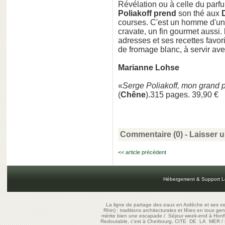
Révélation ou à celle du parf
Poliakoff prend
son thé aux
courses. C'est un homme d'une
cravate, un fin gourmet aussi.
adresses et ses recettes favor
de fromage blanc, à servir ave
Marianne Lohse
«
Serge Poliakoff, mon grand 
(
Chêne
).315 pages. 39,90 €
Commentaire (0) -
Laisser 
<< article précédent
Hébergement & Support L
La ligne de partage des eaux en Ardèche et ses oe
Rhin) : traditions architecturales et fêtes en tous ge
mérite bien une escapade
/
Séjour week-end à Honf
Redoutable, c'est à Cherbourg, CITE DE LA MER
/