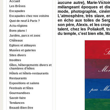
Accueil
aucune autre), Marie-Victoi
Les Brèves
mélangeant époques et disc
Escapades
mode, photographie, cinéma
L'atmosphère, très slave, 
Escapades chez nos voisins
en écho aux toiles de Serg
Quoi de neuf à Paris ?
son père, Alexis, et les croq
Actu-régions
talent, chez les Poliakoff, 
Bons plans !
du temple, c'est bien elle, Ma
Jardins, parcs et zoos
Châteaux
Eglises et abbayes
Musées et galeries
Sites divers
Insolites
Gîtes, hébergements divers et
chambres d'hôtes
Hôtels et hôtels-restaurants
Restaurants
Expositions et salons
Festivals et fêtes
Gourmandises
Savoir-faire
Tendances
Beauté-Bien être