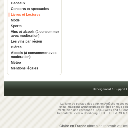
Cadeaux
Concerts et spectacles
Livres et Lectures
Mode
Sports
Vins et alcools (à consommer
avec modération)
Les vins par région
Bières
Alcools (à consommer avec
modération)
Météo
Mentions légales
Hébergement & Support L
La ligne de partage des eaux en Ardèche et ses oe
Rhin) : traditions architecturales et fêtes en tous ge
mérite bien une escapade
/
Séjour week-end à Honf
Redoutable, c'est à Cherbourg, CITE DE LA MER
/
Claire en France
aime bien recevoir vos avis