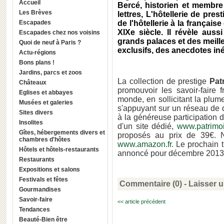
Accueil
Bercé, historien et membre
Les Brèves
lettres, L'hôtellerie de pre
Escapades
de l'hôtellerie à la frança
XIXe siècle. Il révèle aus
Escapades chez nos voisins
grands palaces et des meille
Quoi de neuf à Paris ?
exclusifs, des anecdotes iné
Actu-régions
Bons plans !
Jardins, parcs et zoos
La collection de prestige
Pat
Châteaux
promouvoir les savoir-faire 
Eglises et abbayes
monde, en sollicitant la plum
Musées et galeries
s'appuyant sur un réseau de d
Sites divers
à la généreuse participation d
Insolites
d'un site dédié,
www.patrimo
Gîtes, hébergements divers et
proposés au prix de 39€. N
chambres d'hôtes
www.amazon.fr.
Le prochain ti
Hôtels et hôtels-restaurants
annoncé pour décembre 2013
Restaurants
Expositions et salons
Festivals et fêtes
Commentaire (0) -
Laisser 
Gourmandises
Savoir-faire
<< article précédent
Tendances
Beauté-Bien être