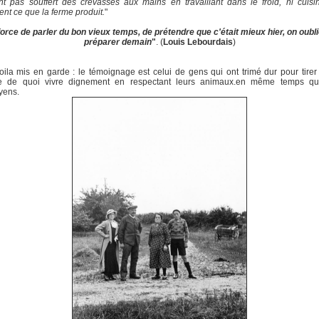
nt pas souffert des crevasses aux mains en travaillant dans le froid, ni cuis
nt ce que la ferme produit.
"
force de parler du bon vieux temps, de prétendre que c'était mieux hier, on oubl
préparer demain
"
. (
Louis Lebourdais
)
ila mis en garde : le témoignage est celui de gens qui ont trimé dur pour tirer
e de quoi vivre dignement en respectant leurs animaux.en même temps qu
oyens.