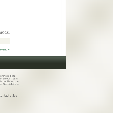
/08/2021
uivant >>
ersheim (Haut-
t séjour, Tours
in nucléaire : Le
r
/
Savoir-faire et
ontact et les