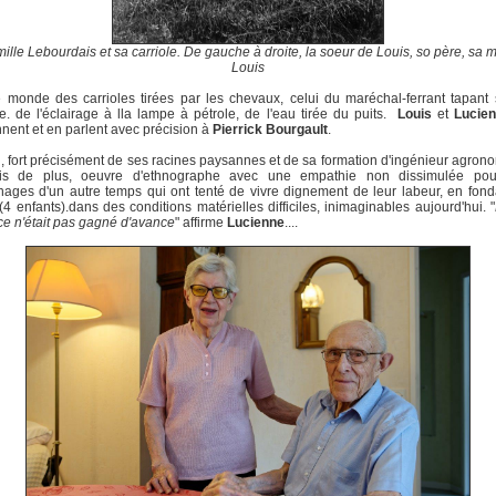
mille Lebourdais et sa carriole. De gauche à droite, la soeur de Louis, so père, sa m
Louis
e monde des carrioles tirées par les chevaux, celui du maréchal-ferrant tapant
. de l'éclairage à lla lampe à pétrole, de l'eau tirée du puits.
Louis
et
Lucie
nent et en parlent avec précision à
Pierrick Bourgault
.
i, fort précisément de ses racines paysannes et de sa formation d'ingénieur agronom
is de plus, oeuvre d'ethnographe avec une empathie non dissimulée p
ages d'un autre temps qui ont tenté de vivre dignement de leur labeur, en fon
 (4 enfants).dans des conditions matérielles difficiles, inimaginables aujourd'hui. "
 ce n'était pas gagné d'avance
" affirme
Lucienne
....