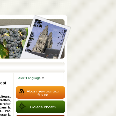
Select Language
▼
uest
ulteurs,
rrettes,
hercher
 dans la
.... Pas
uste la