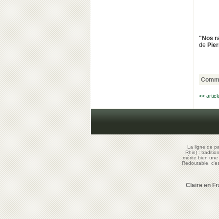
"Nos ra
de
Pier
Comme
<< artic
La ligne de p
Rhin) : traditi
mérite bien un
Redoutable, c'
Claire en F