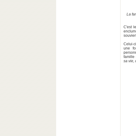
La fa
C'est l
enclume
souvien
Celui-c
une fo
personn
famille
sa vie,