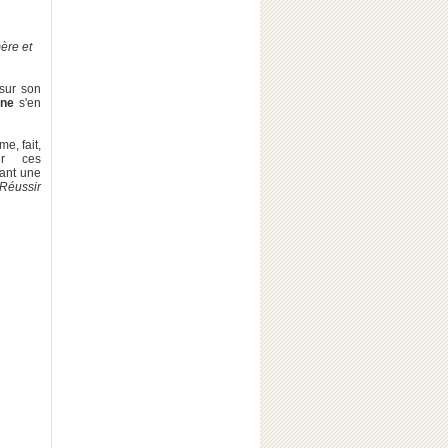
ère et
 sur son
nne
s'en
e, fait,
our ces
dant une
Réussir