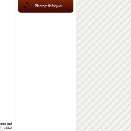
enne
qui
ts, ceux