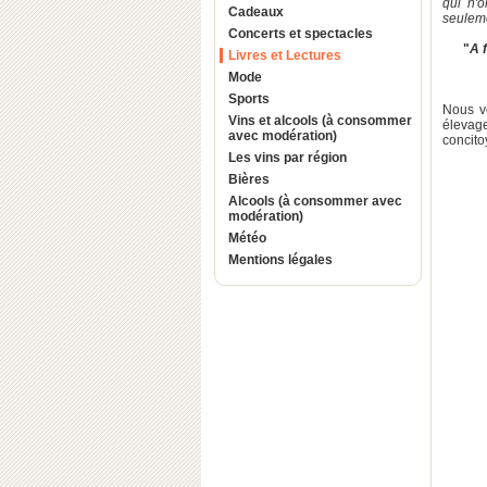
qui n'o
Cadeaux
seuleme
Concerts et spectacles
"
A 
Livres et Lectures
Mode
Sports
Nous vo
Vins et alcools (à consommer
élevag
avec modération)
concit
Les vins par région
Bières
Alcools (à consommer avec
modération)
Météo
Mentions légales