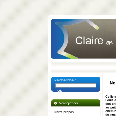
Nos
Ce livr
Louis e
des ch
au puit
cheminé
Notre propos
de nos