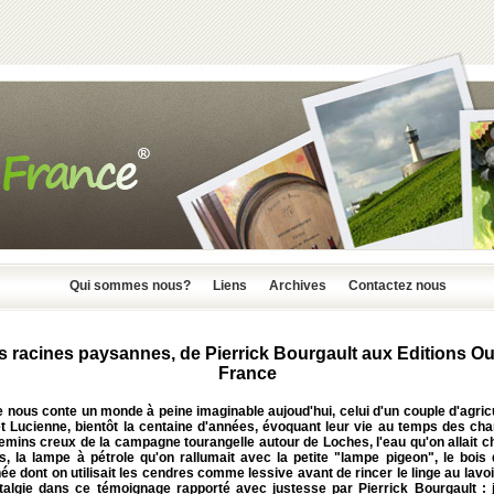
Qui sommes nous?
Liens
Archives
Contactez nous
 racines paysannes, de Pierrick Bourgault aux Editions O
France
e nous conte un monde à peine imaginable aujoud'hui, celui d'un couple d'agric
t Lucienne, bientôt la centaine d'années, évoquant leur vie au temps des cha
emins creux de la campagne tourangelle autour de Loches, l'eau qu'on allait c
s, la lampe à pétrole qu'on rallumait avec la petite "lampe pigeon", le bois
e dont on utilisait les cendres comme lessive avant de rincer le linge au lavoir
talgie dans ce témoignage rapporté avec justesse par Pierrick Bourgault : j