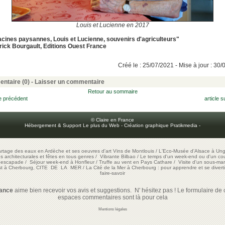
Louis et Lucienne en 2017
cines paysannes, Louis et Lucienne, souvenirs d'agriculteurs"
rick Bourgault, Editions Ouest France
Créé le : 25/07/2021 - Mise à jour : 30
ntaire (0) -
Laisser un commentaire
Retour au sommaire
le précédent
article s
© Claire en France
Hébergement & Support Le plus du Web
-
Création graphique Pratikmedia
-
artage des eaux en Ardèche et ses oeuvres d'art
Vins de Montlouis
/
L'Eco-Musée d'Alsace à Ung
ons architecturales et fêtes en tous genres
/
Vibrante Bilbao
/
Le temps d'un week-end ou d'un cour
e escapade
/
Séjour week-end à Honfleur
/
Truffe au vent en Pays Cathare
/
Visite d'un sous-mar
est à Cherbourg, CITE DE LA MER
/
La Cité de la Mer à Cherbourg : pour apprendre et se diverti
faire-savoir
rance
aime bien recevoir vos avis et suggestions. N' hésitez pas ! Le formulaire de c
espaces commentaires sont là pour cela
Mentions légales