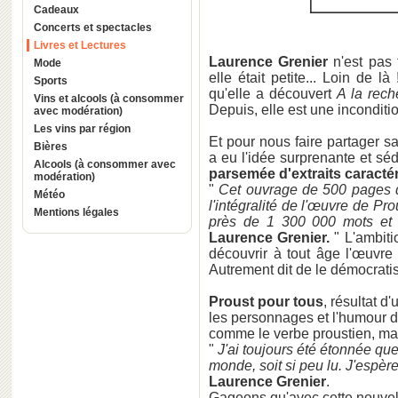
Cadeaux
Concerts et spectacles
Livres et Lectures
Laurence Grenier
n'est pas
Mode
elle était petite... Loin de 
Sports
qu'elle a découvert
A la rec
Vins et alcools (à consommer
Depuis, elle est une incondit
avec modération)
Les vins par région
Et pour nous faire partager sa
Bières
a eu l'idée surprenante et sé
Alcools (à consommer avec
parsemée d'extraits caracté
modération)
"
Cet ouvrage de 500 pages do
Météo
l'intégralité de l'œuvre de Pr
Mentions légales
près de 1 300 000 mots et 
Laurence Grenier.
" L'ambit
découvrir à tout âge l'œuvr
Autrement dit de le démocrati
Proust pour tous
, résultat d'
les personnages et l'humour 
comme le verbe proustien, ma
"
J'ai toujours été étonnée que
monde, soit si peu lu. J'espèr
Laurence Grenier
.
Gageons qu'avec cette nouve