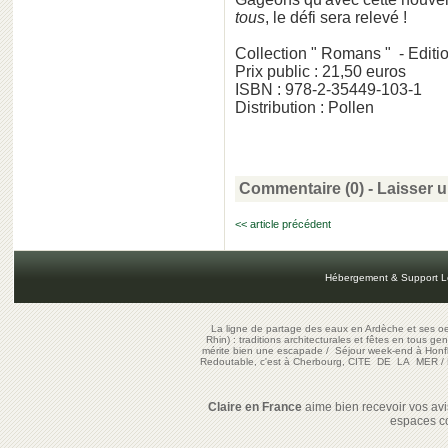
tous
, le défi sera relevé !
Collection " Romans " - Editi
Prix public : 21,50 euros
ISBN : 978-2-35449-103-1
Distribution : Pollen
Commentaire (0) -
Laisser 
<< article précédent
Hébergement & Support L
La ligne de partage des eaux en Ardèche et ses oe
Rhin) : traditions architecturales et fêtes en tous ge
mérite bien une escapade
/
Séjour week-end à Honf
Redoutable, c'est à Cherbourg, CITE DE LA MER
/
Claire en France
aime bien recevoir vos avis
espaces c