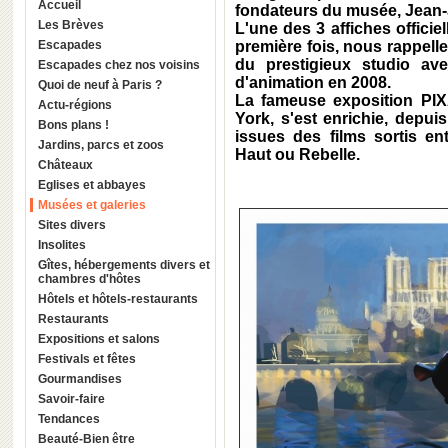
Accueil
fondateurs du musée, Jean-J
Les Brèves
L'une des 3 affiches officiel
Escapades
première fois, nous rappelle
du prestigieux studio ave
Escapades chez nos voisins
d'animation en 2008.
Quoi de neuf à Paris ?
La fameuse exposition PI
Actu-régions
York, s'est enrichie, depu
Bons plans !
issues des films sortis en
Jardins, parcs et zoos
Haut ou Rebelle.
Châteaux
Eglises et abbayes
Musées et galeries
Sites divers
Insolites
Gîtes, hébergements divers et
chambres d'hôtes
Hôtels et hôtels-restaurants
Restaurants
Expositions et salons
Festivals et fêtes
Gourmandises
Savoir-faire
Tendances
Beauté-Bien être