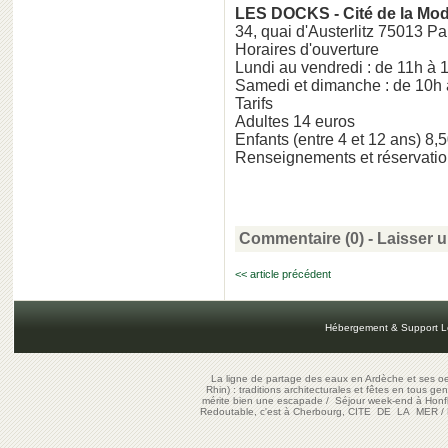
LES DOCKS - Cité de la Mod
34, quai d'Austerlitz 75013 Pa
Horaires d'ouverture
Lundi au vendredi : de 11h à 
Samedi et dimanche : de 10h 
Tarifs
Adultes 14 euros
Enfants (entre 4 et 12 ans) 8,
Renseignements et réservatio
Commentaire (0) -
Laisser 
<< article précédent
Hébergement & Support L
La ligne de partage des eaux en Ardèche et ses oe
Rhin) : traditions architecturales et fêtes en tous ge
mérite bien une escapade
/
Séjour week-end à Honf
Redoutable, c'est à Cherbourg, CITE DE LA MER
/