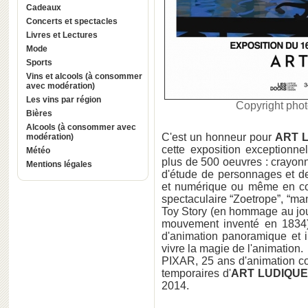
Cadeaux
Concerts et spectacles
Livres et Lectures
Mode
Sports
Vins et alcools (à consommer
avec modération)
Les vins par région
Copyright phot
Bières
Alcools (à consommer avec
C'est un honneur pour
ART L
modération)
cette exposition exceptionne
Météo
plus de 500 oeuvres : crayon
Mentions légales
d'étude de personnages et de
et numérique ou même en coll
spectaculaire “Zoetrope”, “m
Toy Story (en hommage au joue
mouvement inventé en 1834) e
d'animation panoramique et i
vivre la magie de l'animation.
PIXAR, 25 ans d'animation co
temporaires d'
ART LUDIQUE
2014.