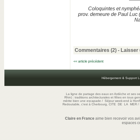
Coloquintes et nymphéa
prov. demeure de Paul Luc 
Na
Commentaires (2)
-
Laisser
<< article précédent
Hébergement & Support L
La ligne de partage des eaux en Ardèche et ses oe
Rhin) : traditions architecturales et fêtes en tous ge
mérite bien une escapade
/
Séjour week-end à Honf
Redoutable, c'est à Cherbourg, CITE DE LA MER
/
Claire en France
aime bien recevoir vos avis
espaces c