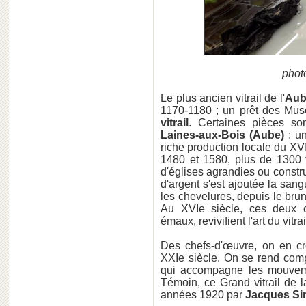
phot
Le plus ancien vitrail de l'
Aub
1170-1180 ; un prêt des Musé
vitrail
. Certaines pièces son
Laines-aux-Bois (Aube)
: u
riche production locale du XVI
1480 et 1580, plus de 1300 v
d'églises agrandies ou constr
d'argent s'est ajoutée la san
les chevelures, depuis le brun
Au XVIe siècle, ces deux cou
émaux, revivifient l'art du vitrai
Des chefs-d'œuvre, on en cro
XXIe siècle. On se rend compte
qui accompagne les mouveme
Témoin, ce Grand vitrail de la
années 1920 par
Jacques Si