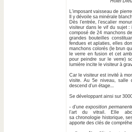
Hôtel Die
L'imposant vaisseau de pierre
Il y dévoile sa minérale blanch
Dès l'entrée, l'escalier mon
visiteur dans le vif du sujet 
composé de 24 manchons de v
grandes bouteilles constitua
fendues et aplaties, elles do
manchons colorés (le brun qui 
le verre en fusion et cet ambr
pour peindre sur le verre) s
lumière incite le visiteur à gravi
Car le visiteur est invité à m
visite. Au 5e niveau, salle 
descend d'un étage...
Se développant ainsi sur 300
- d'une
exposition permanent
l'art du vitrail. Elle a
sa chronologie historique, s
apporte des clés de compréhen