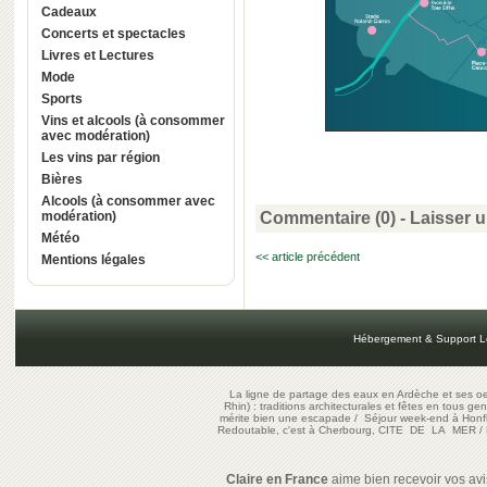
Cadeaux
Concerts et spectacles
Livres et Lectures
Mode
Sports
Vins et alcools (à consommer
avec modération)
Les vins par région
Bières
Alcools (à consommer avec
modération)
Commentaire (0) -
Laisser 
Météo
<< article précédent
Mentions légales
Hébergement & Support L
La ligne de partage des eaux en Ardèche et ses oe
Rhin) : traditions architecturales et fêtes en tous ge
mérite bien une escapade
/
Séjour week-end à Honf
Redoutable, c'est à Cherbourg, CITE DE LA MER
/
Claire en France
aime bien recevoir vos avis