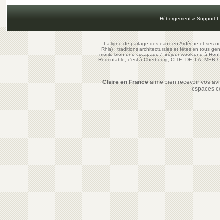
Hébergement & Support L
La ligne de partage des eaux en Ardèche et ses oe
Rhin) : traditions architecturales et fêtes en tous ge
mérite bien une escapade
/
Séjour week-end à Honf
Redoutable, c'est à Cherbourg, CITE DE LA MER
/
Claire en France
aime bien recevoir vos avis
espaces c