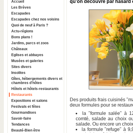
qu'on découvre par hasard et
Accueil
Les Brèves
Escapades
Escapades chez nos voisins
Quoi de neuf à Paris ?
Actu-régions
Bons plans !
Jardins, parcs et zoos
Châteaux
Eglises et abbayes
Musées et galeries
Sites divers
Insolites
Gîtes, hébergements divers et
chambres d'hôtes
Hôtels et hôtels-restaurants
Restaurants
Des produits frais cuisinés "m
Expositions et salons
deux formules pour se restaure
Festivals et fêtes
Gourmandises
la "formule salée" à 
comté, salade au choix ou
Savoir-faire
salade. Ou encore un choi
Tendances
la formule "refuge" à 9
Beauté-Bien être